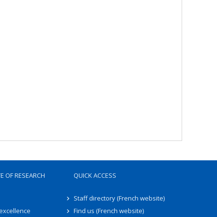
TE OF RESEARCH
QUICK ACCESS
Staff directory (French website)
 excellence
Find us (French website)