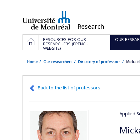
Passer
au
contenu
/
Research
Navigation
HOME
RESOURCES FOR OUR
OUR RESEAR
principale
RESEARCHERS (FRENCH
WEBSITE)
Home
Our researchers
Directory of professors
Mickaë
Back to the list of professors
Applied S
Mick