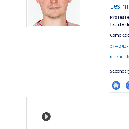
Les m
Professe
Faculté d
Complexe
514 343
mickael.d
Secondar
Researc
P
Media
p
(