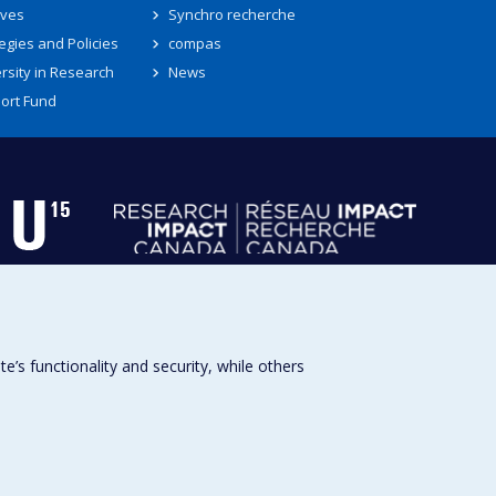
ives
Synchro recherche
egies and Policies
compas
rsity in Research
News
ort Fund
s functionality and security, while others
Université de