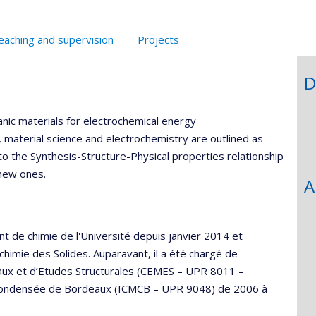
recherche
eaching and supervision
Projects
D
nic materials for electrochemical energy
, material science and electrochemistry are outlined as
to the Synthesis-Structure-Physical properties relationship
 new ones.
A
 de chimie de l'Université depuis janvier 2014 et
chimie des Solides. Auparavant, il a été chargé de
aux et d’Etudes Structurales (CEMES – UPR 8011 –
re Condensée de Bordeaux (ICMCB – UPR 9048) de 2006 à