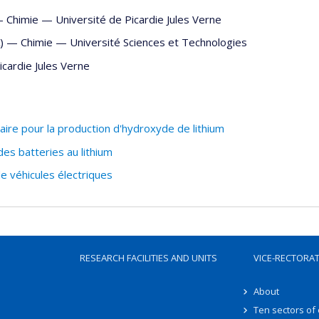
 —
Chimie
—
Université de Picardie Jules Verne
A) —
Chimie
—
Université Sciences et Technologies
icardie Jules Verne
e pour la production d'hydroxyde de lithium
des batteries au lithium
e véhicules électriques
RESEARCH FACILITIES AND UNITS
VICE-RECTORA
About
Ten sectors of