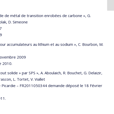
yde de métal de transition enrobées de carbone », G.
rolak, D. Simeone
7
09
ur accumulateurs au lithium et au sodium », C. Bourbon, M.
Novembre 2009
 2010.
ut solide » par SPS », A. Aboulaich, R. Bouchet, G. Delaizir,
ascon, L. Tortet, V. Viallet
e Picardie – FR2011050344 demande déposé le 18 Février
11.