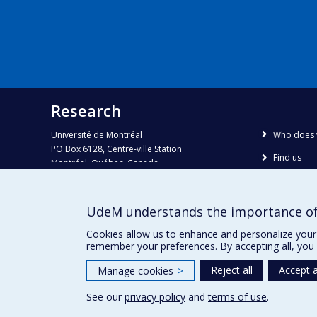
Research
Université de Montréal
Who does 
PO Box 6128, Centre-ville Station
Find us
Montréal, Québec, Canada
H3C 3J7
Site map
Accessibili
Phone : 514 343-6111, #38492
UdeM understands the importance of
E-mail :
recherche@umontreal.ca
Cookies allow us to enhance and personalize your 
remember your preferences. By accepting all, you 
Reject all
Accept a
Manage cookies
>
See our
privacy policy
and
terms of use
.
Privacy
Terms of use
Cookie Settings