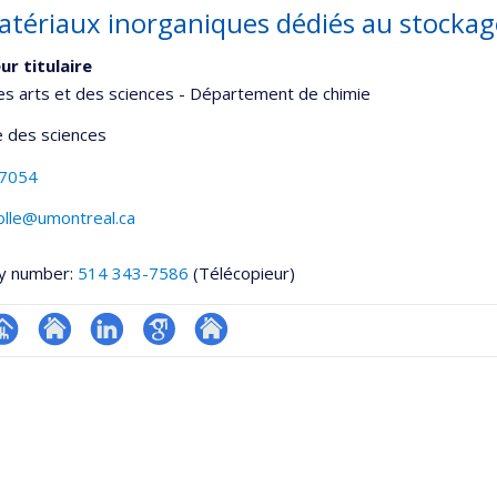
atériaux inorganiques dédiés au stockage
ur titulaire
es arts et des sciences - Département de chimie
 des sciences
-7054
olle@umontreal.ca
y number:
514 343-7586
(Télécopieur)
hGate
age
Site
LinkedIn
Google
Autre
rofessionnelle
web
Scholar
site
faculté,département,école)
de
web
l’unité
de