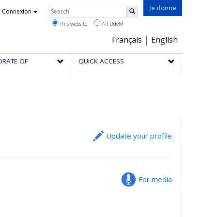
Rechercher
Je donne
Connexion
Search
This website
All UdeM
Choix
Français
English
de
ORATE OF
QUICK ACCESS
la
langue
Update your profile
For media