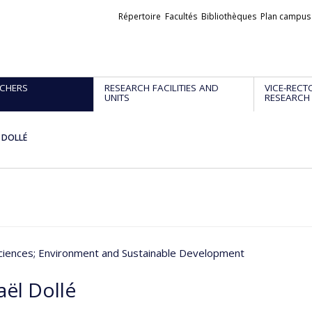
Liens
Répertoire
Facultés
Bibliothèques
Plan campus
externes
CHERS
RESEARCH FACILITIES AND
VICE-RECT
UNITS
RESEARCH
l DOLLÉ
ciences
; Environment and Sustainable Development
aël Dollé