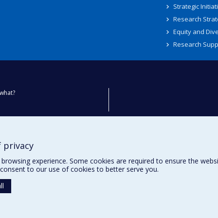
Strategic Initiat
Research Strat
Equity and Dive
Research Supp
what?
ty
 privacy
browsing experience. Some cookies are required to ensure the website’
consent to our use of cookies to better serve you.
ll