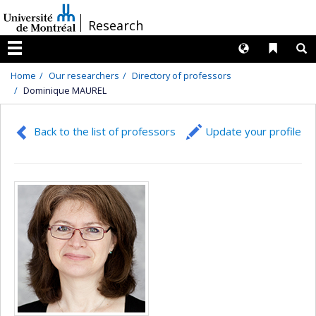
Passer
/
Research
au
contenu
Langues
Liens 
R
Menu
Home
Our researchers
Directory of professors
Dominique MAUREL
Back to the list of professors
Update your profile