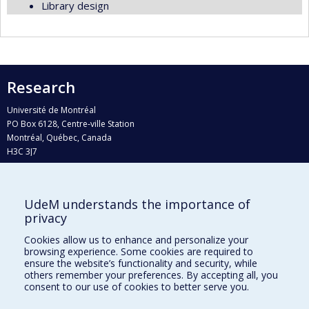
Library design
Research
Université de Montréal
PO Box 6128, Centre-ville Station
Montréal, Québec, Canada
H3C 3J7
Phone : 514 343-6111, #38492
E-mail :
recherche@umontreal.ca
UdeM understands the importance of
Who does what?
privacy
Find us
Cookies allow us to enhance and personalize your
browsing experience. Some cookies are required to
Site map
ensure the website’s functionality and security, while
others remember your preferences. By accepting all, you
Accessibility
consent to our use of cookies to better serve you.