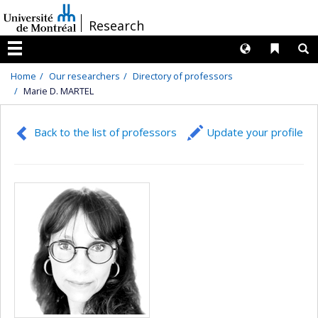
Passer
/
Research
au
contenu
Langues
Liens 
R
Menu
Home
Our researchers
Directory of professors
Marie D. MARTEL
Back to the list of professors
Update your profile