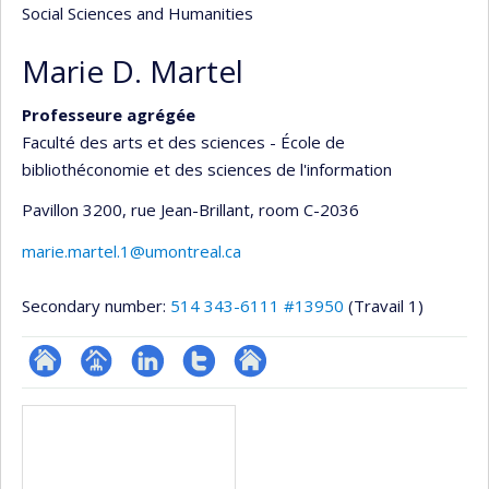
Social Sciences and Humanities
Marie D. Martel
Professeure agrégée
Faculté des arts et des sciences - École de
bibliothéconomie et des sciences de l'information
Pavillon 3200, rue Jean-Brillant
, room C-2036
marie.martel.1@umontreal.ca
Secondary number:
514 343-6111 #13950
(Travail 1)
ResearchGate
Page
LinkedIn
Compte
Autre
Media
professionnelle
Twitter
site
(faculté,département,école)
web