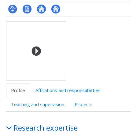
Page
CV
Autre
Autre
Media
professionnelle
en
site
site
(faculté,département,école)
anglais
web
web
Profile
Affiliations and responsabilities
Teaching and supervision
Projects
Profile
Research expertise