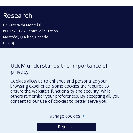
Research
Université de Montréal
PO Box 6128, Centre-ville Station
Montréal, Québec, Canada
H3C 3J7
Phone : 514 343-6111, #38492
E-mail :
recherche@umontreal.ca
UdeM understands the importance of
Who does what?
privacy
Find us
Cookies allow us to enhance and personalize your
browsing experience. Some cookies are required to
Site map
ensure the website’s functionality and security, while
others remember your preferences. By accepting all, you
Accessibility
consent to our use of cookies to better serve you.
Manage cookies
>
Reject all