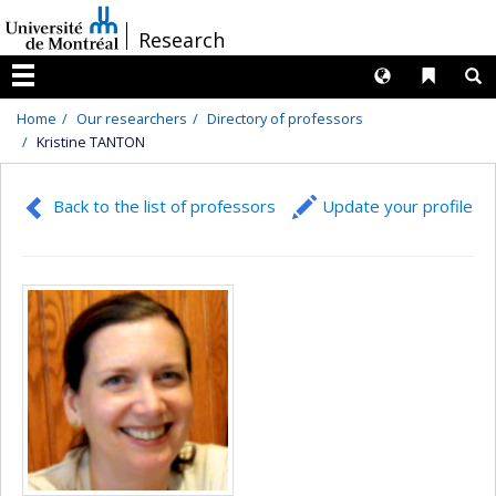
Passer
/
Research
au
contenu
Langues
Liens 
R
Menu
Home
Our researchers
Directory of professors
Kristine TANTON
Back to the list of professors
Update your profile