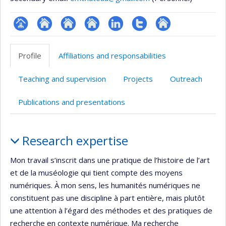
Page
Site
Site
Site
LinkedIn
Compte
Autre
professionnelle
web
web
web
Twitter
site
Profile
Affiliations and responsabilities
(faculté,département,école)
de
de
de
web
l’unité
l’unité
l’unité
Teaching and supervision
Projects
Outreach
de
de
de
recherche
recherche
recherche
Publications and presentations
Profile
Research expertise
Mon travail s’inscrit dans une pratique de l’histoire de l’art
et de la muséologie qui tient compte des moyens
numériques. À mon sens, les humanités numériques ne
constituent pas une discipline à part entière, mais plutôt
une attention à l’égard des méthodes et des pratiques de
recherche en contexte numérique. Ma recherche