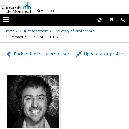
Passer
/
Research
au
contenu
Langues
Liens 
R
Menu
Home
Our researchers
Directory of professors
Emmanuel CHÂTEAU-DUTIER
Back to the list of professors
Update your profile