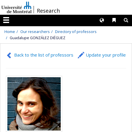
Passer
/
Research
au
contenu
Langues
Liens 
R
Menu
Home
Our researchers
Directory of professors
Guadalupe GONZÁLEZ DIÉGUEZ
Back to the list of professors
Update your profile