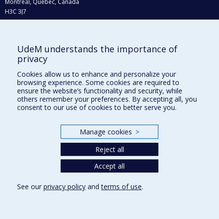
Montréal, Québec, Canada
H3C 3J7
Phone : 514 343-6111, #38492
E-mail :
recherche@umontreal.ca
UdeM understands the importance of
Who does what?
privacy
Find us
Cookies allow us to enhance and personalize your
browsing experience. Some cookies are required to
Site map
ensure the website’s functionality and security, while
others remember your preferences. By accepting all, you
Accessibility
consent to our use of cookies to better serve you.
Manage cookies
>
Reject all
Accept all
See our
privacy policy
and
terms of use
.
Privacy
Terms of use