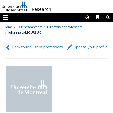
Passer
/
Research
au
contenu
Langues
Liens 
R
Menu
Home
Our researchers
Directory of professors
Johanne LAMOUREUX
Back to the list of professors
Update your profile