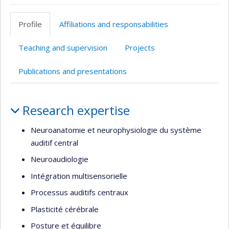
ResearchGate
Page
Site
PubMed
Google
professionnelle
web
Scholar
Profile
Affiliations and responsabilities
(faculté,département,école)
de
l’unité
Teaching and supervision
Projects
de
recherche
Publications and presentations
Profile
Research expertise
Neuroanatomie et neurophysiologie du système
auditif central
Neuroaudiologie
Intégration multisensorielle
Processus auditifs centraux
Plasticité cérébrale
Posture et équilibre