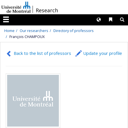
Passer
/
Research
au
contenu
Langues
Liens 
R
Menu
Home
Our researchers
Directory of professors
François CHAMPOUX
Back to the list of professors
Update your profile