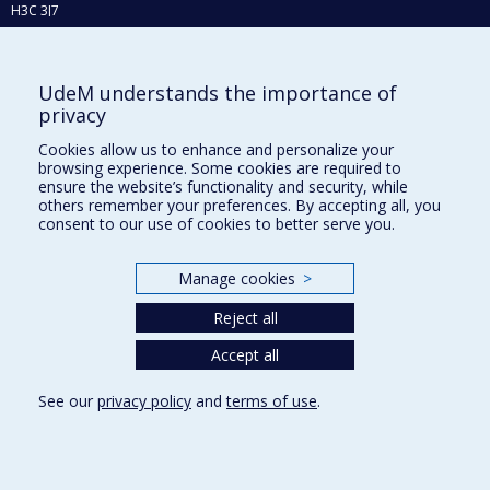
H3C 3J7
Phone : 514 343-6111, #38492
E-mail :
recherche@umontreal.ca
UdeM understands the importance of
Who does what?
privacy
Find us
Cookies allow us to enhance and personalize your
browsing experience. Some cookies are required to
Site map
ensure the website’s functionality and security, while
others remember your preferences. By accepting all, you
Accessibility
consent to our use of cookies to better serve you.
Manage cookies
>
Reject all
Accept all
See our
privacy policy
and
terms of use
.
Privacy
Terms of use
Cookie Settings