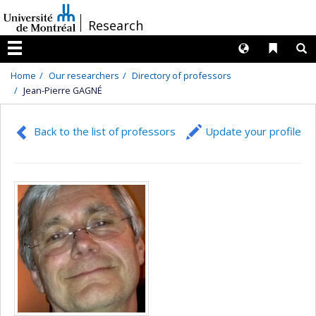
Passer
/
Research
au
contenu
Langues
Liens 
R
Menu
Home
Our researchers
Directory of professors
Jean-Pierre GAGNÉ
Back to the list of professors
Update your profile