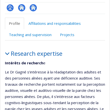
Page
Site
Autre
professionnelle
web
site
Profile
Affiliations and responsabilities
(faculté,département,école)
de
web
l’unité
Teaching and supervision
Projects
de
recherche
Profile
Research expertise
Intérêts de recherch
e
Le Dr Gagné s’intéresse à la réadaptation des adultes et
des personnes aînées ayant une déficience auditive. Ses
travaux de recherche portent notamment sur la perception
auditive, visuelle et auditivo-visuelle de la parole chez les
personnes aînées. De plus, il s’intéresse aux facteurs
cognitivo-linguistiques sous-tendant la perception de la
parole chez les jeunes adultes et les personnes aînées. Le