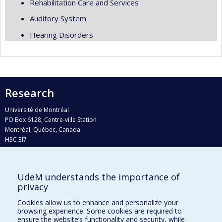
Rehabilitation Care and Services
Auditory System
Hearing Disorders
Research
Université de Montréal
PO Box 6128, Centre-ville Station
Montréal, Québec, Canada
H3C 3J7
Phone : 514 343-6111, #38492
E-mail :
recherche@umontreal.ca
UdeM understands the importance of
Who does what?
privacy
Find us
Cookies allow us to enhance and personalize your
browsing experience. Some cookies are required to
Site map
ensure the website’s functionality and security, while