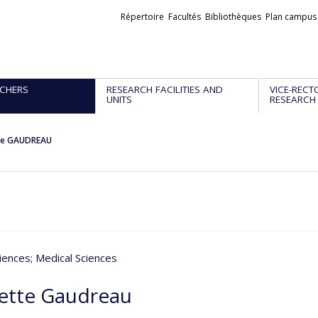
Liens
Répertoire
Facultés
Bibliothèques
Plan campus
externes
CHERS
RESEARCH FACILITIES AND
VICE-RECT
UNITS
RESEARCH
tte GAUDREAU
iences
; Medical Sciences
rette Gaudreau