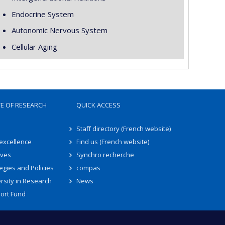
Endocrine System
Autonomic Nervous System
Cellular Aging
TE OF RESEARCH
QUICK ACCESS
Staff directory (French website)
 excellence
Find us (French website)
ives
Synchro recherche
egies and Policies
compas
rsity in Research
News
ort Fund