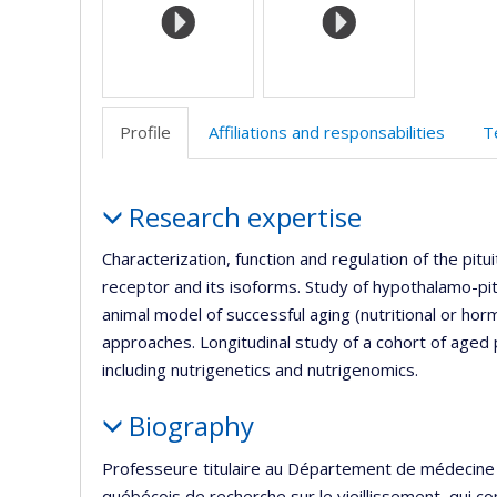
l’
d
r
Profile
Affiliations and responsabilities
T
Profile
Research expertise
Characterization, function and regulation of the pi
receptor and its isoforms. Study of hypothalamo-pi
animal model of successful aging (nutritional or horm
approaches. Longitudinal study of a cohort of aged p
including nutrigenetics and nutrigenomics.
Biography
Professeure titulaire au Département de médecine
québécois de recherche sur le vieillissement, qui c