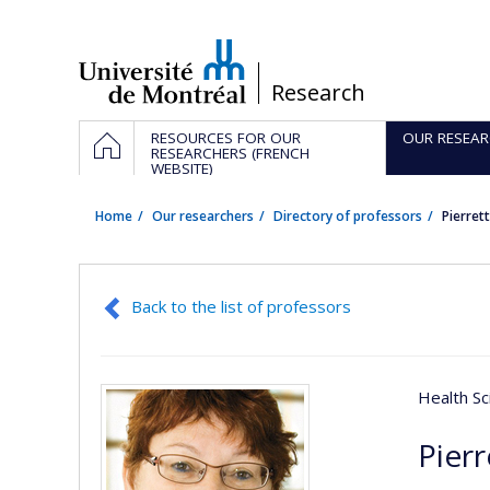
Passer
au
contenu
/
Research
Navigation
HOME
RESOURCES FOR OUR
OUR RESEAR
principale
RESEARCHERS (FRENCH
WEBSITE)
Home
Our researchers
Directory of professors
Pierre
Back to the list of professors
Health Sc
Pier