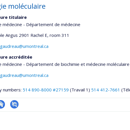
gie moléculaire
ure titulaire
de médecine - Département de médecine
le Angus 2901 Rachel E
, room 311
e.gaudreau@umontreal.ca
ure accréditée
e médecine - Département de biochimie et médecine moléculaire
e.gaudreau@umontreal.ca
y numbers:
514 890-8000 #27159
(Travail 1)
514 412-7661
(Tél
te
PubMed
onnelle
eb
,département,école)
e