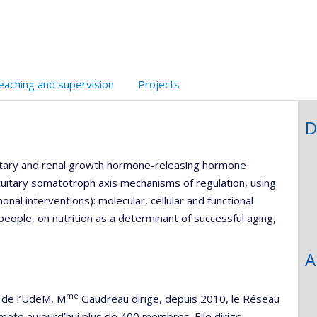
unité
e
echerche
eaching and supervision
Projects
D
tuitary and renal growth hormone-releasing hormone
tuitary somatotroph axis mechanisms of regulation, using
onal interventions): molecular, cellular and functional
eople, on nutrition as a determinant of successful aging,
A
me
 de l’UdeM, M
Gaudreau dirige, depuis 2010, le Réseau
ompte aujourd’hui plus de 400 membres. Elle dirige