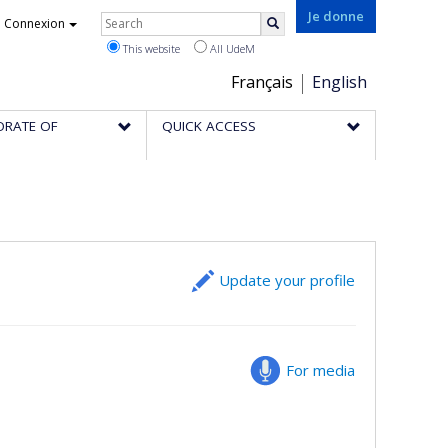
Rechercher
Je donne
Connexion
Search
This website
All UdeM
Choix
Français
English
de
ORATE OF
QUICK ACCESS
la
langue
Update your profile
For media