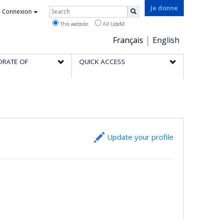
Rechercher
Je donne
Connexion
Search
This website
All UdeM
Choix
Français
English
de
ORATE OF
QUICK ACCESS
la
langue
Update your profile