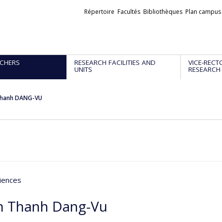
Liens
Répertoire
Facultés
Bibliothèques
Plan campus
externes
CHERS
RESEARCH FACILITIES AND
VICE-RECT
UNITS
RESEARCH
Thanh DANG-VU
iences
n Thanh Dang-Vu