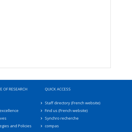
TE OF RESEARCH
QUICK ACCESS
Staff directory (French website)
 excellence
Find us (French website)
ives
Synchro recherche
egies and Policies
compas