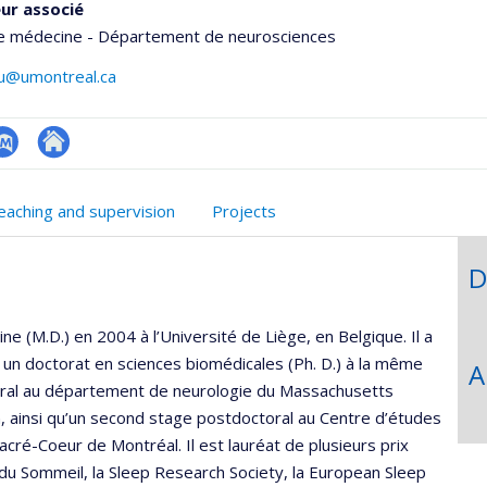
ur associé
de médecine - Département de neurosciences
vu@umontreal.ca
ubMed
Autre
onnelle
site
eaching and supervision
Projects
,département,école)
web
D
 (M.D.) en 2004 à l’Université de Liège, en Belgique. Il a
t un doctorat en sciences biomédicales (Ph. D.) à la même
A
toral au département de neurologie du Massachusetts
, ainsi qu’un second stage postdoctoral au Centre d’études
ré-Coeur de Montréal. Il est lauréat de plusieurs prix
du Sommeil, la Sleep Research Society, la European Sleep