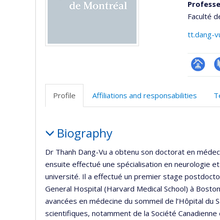
Professe
Faculté 
tt.dang-
Page
P
professi
Profile
Affiliations and responsabilities
T
(faculté
Profile
Biography
Dr Thanh Dang-Vu a obtenu son doctorat en médecine
ensuite effectué une spécialisation en neurologie e
université. Il a effectué un premier stage postdoc
General Hospital (Harvard Medical School) à Boston
avancées en médecine du sommeil de l’Hôpital du Sac
scientifiques, notamment de la Société Canadienne 