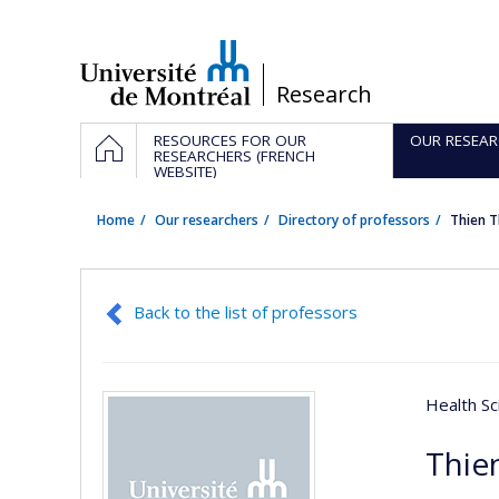
Passer
au
contenu
/
Research
Navigation
HOME
RESOURCES FOR OUR
OUR RESEAR
principale
RESEARCHERS (FRENCH
WEBSITE)
Home
Our researchers
Directory of professors
Thien 
Back to the list of professors
Health Sc
Thie