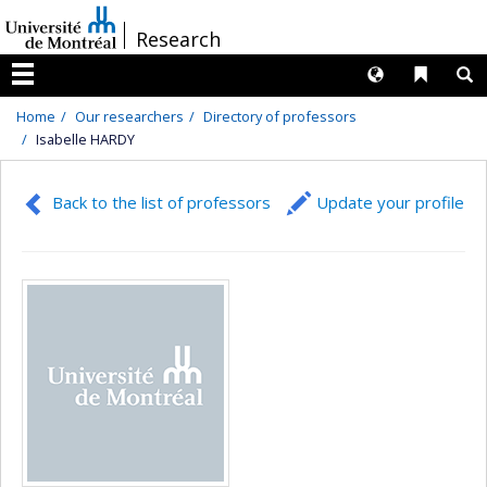
Passer
/
Research
au
contenu
Langues
Liens 
R
Menu
Home
Our researchers
Directory of professors
Isabelle HARDY
Back to the list of professors
Update your profile