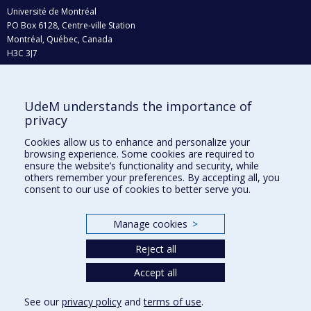
Université de Montréal
PO Box 6128, Centre-ville Station
Montréal, Québec, Canada
H3C 3J7
Phone : 514 343-6111, #38492
E-mail :
recherche@umontreal.ca
UdeM understands the importance of
Who does what?
privacy
Find us
Cookies allow us to enhance and personalize your
browsing experience. Some cookies are required to
Site map
ensure the website’s functionality and security, while
others remember your preferences. By accepting all, you
Accessibility
consent to our use of cookies to better serve you.
Manage cookies
>
Reject all
Accept all
See our
privacy policy
and
terms of use
.