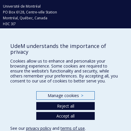
Université de Montréal
PO Box 6128, Centre-ville Station
Montréal, Québec, Canada
H3C 3J7
Phone : 514 343-6111, #38492
E-mail :
recherche@umontreal.ca
UdeM understands the importance of
privacy
Who does what?
Find us
Cookies allow us to enhance and personalize your
browsing experience. Some cookies are required to
Site map
ensure the website’s functionality and security, while
others remember your preferences. By accepting all, you
Accessibility
consent to our use of cookies to better serve you.
Manage cookies
>
Reject all
Accept all
See our
privacy policy
and
terms of use
.