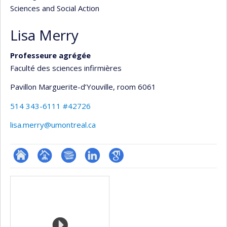
Sciences and Social Action
Lisa Merry
Professeure agrégée
Faculté des sciences infirmières
Pavillon Marguerite-d’Youville
, room 6061
514 343-6111 #42726
lisa.merry@umontreal.ca
ResearchGate
Page
Bibliographie
LinkedIn
Google
Media
professionnelle
Scholar
(faculté,département,école)