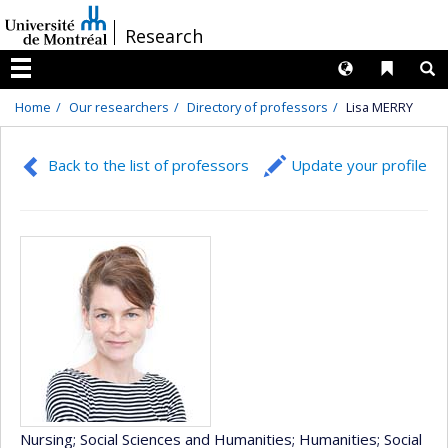
Passer
/
Research
au
contenu
Langues
Liens 
R
Menu
Home
Our researchers
Directory of professors
Lisa MERRY
Back to the list of professors
Update your profile
Nursing
; Social Sciences and Humanities
; Humanities
; Social