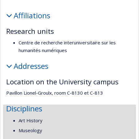
l’unité
Profile
de
Affiliations
recherche
Research units
Centre de recherche interuniversitaire sur les
humanités numériques
Addresses
Location on the University campus
Pavillon Lionel-Groulx, room C-8130 et C-813
Disciplines
Art History
Museology