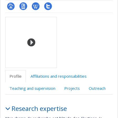
Page
CV
Wiki
Compte
Media
professionnelle
Twitter
(faculté,département,école)
Profile
Affiliations and responsabilities
Teaching and supervision
Projects
Outreach
Profile
Research expertise