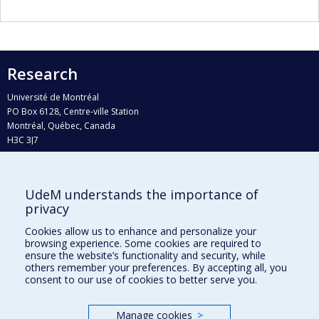
Research
Université de Montréal
PO Box 6128, Centre-ville Station
Montréal, Québec, Canada
H3C 3J7
Phone : 514 343-6111, #38492
E-mail :
recherche@umontreal.ca
UdeM understands the importance of
Who does what?
privacy
Find us
Cookies allow us to enhance and personalize your
browsing experience. Some cookies are required to
Site map
ensure the website’s functionality and security, while
others remember your preferences. By accepting all, you
Accessibility
consent to our use of cookies to better serve you.
Manage cookies
>