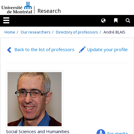
Passer
/
Research
au
contenu
Langues
Liens 
R
Menu
Home
Our researchers
Directory of professors
André BLAIS
Back to the list of professors
Update your profile
Social Sciences and Humanities
For media