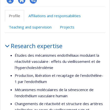
Page
Site
PubMed
professionnelle
web
Profile
Affiliations and responsabilities
(faculté,département,école)
de
l’unité
Teaching and supervision
Projects
de
recherche
Profile
Research expertise
Études des mécanismes endothéliaux modulant la
réactivité vasculaire : effets du vieillissement et de
l'hypercholestérolémie
Production, libération et recaptage de l'endothéline-
1 par l'endothélium
Mécanismes moléculaires de la sénescence de
l'endothélium vasculaire humain
Changements de réactivité et structure des artères
cérébrales au cours du vieillissement sain et