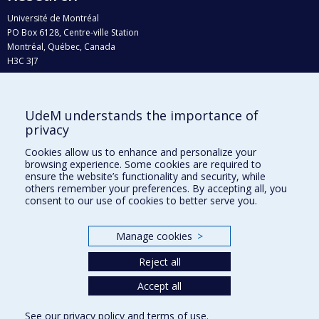
Université de Montréal
PO Box 6128, Centre-ville Station
Montréal, Québec, Canada
H3C 3J7
Phone : 514 343-6111, #38492
E-mail :
recherche@umontreal.ca
UdeM understands the importance of
Who does what?
privacy
Find us
Cookies allow us to enhance and personalize your
browsing experience. Some cookies are required to
Site map
ensure the website’s functionality and security, while
others remember your preferences. By accepting all, you
Accessibility
consent to our use of cookies to better serve you.
Manage cookies
>
Reject all
Accept all
See our
privacy policy
and
terms of use
.