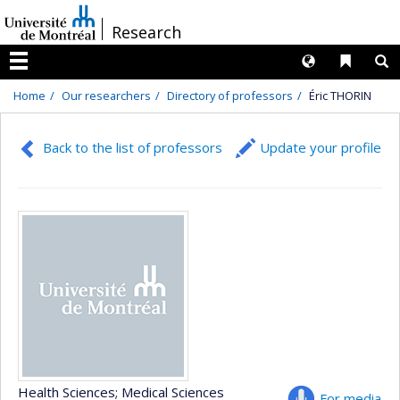
Passer
/
Research
au
contenu
Langues
Liens 
R
Menu
Home
Our researchers
Directory of professors
Éric THORIN
Back to the list of professors
Update your profile
Health Sciences
; Medical Sciences
For media