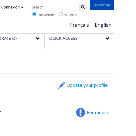
Rechercher
Je donne
Connexion
Search
This website
All UdeM
Choix
Français
English
de
ORATE OF
QUICK ACCESS
la
langue
Update your profile
s
For media