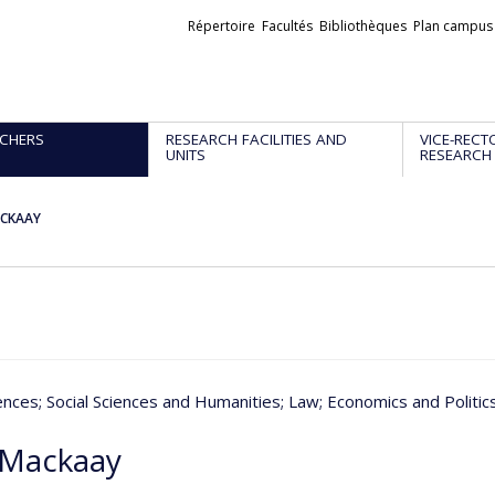
Liens
Répertoire
Facultés
Bibliothèques
Plan campus
externes
CHERS
RESEARCH FACILITIES AND
VICE-RECT
UNITS
RESEARCH
ACKAAY
iences
; Social Sciences and Humanities
; Law
; Economics and Politic
 Mackaay