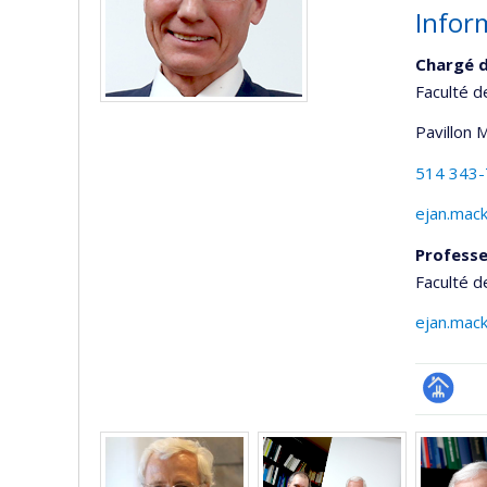
Infor
Chargé d
Faculté d
Pavillon 
514 343
ejan.mac
Professe
Faculté d
ejan.mac
Page
Media
professi
(faculté