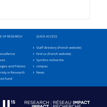
TE OF RESEARCH
QUICK ACCESS
Staff directory (French website)
 excellence
Find us (French website)
ives
Synchro recherche
egies and Policies
compas
rsity in Research
News
ort Fund