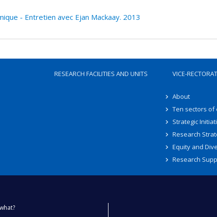
nomique - Entretien avec Ejan Mackaay. 2013
RESEARCH FACILITIES AND UNITS
VICE-RECTORA
About
Ten sectors of
Strategic Initiat
Research Strat
Equity and Dive
Research Supp
what?