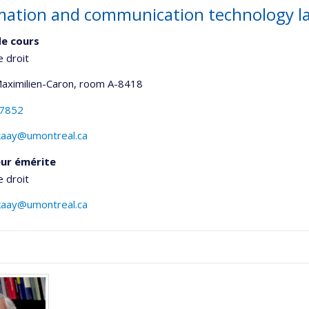
mation and communication technology l
e cours
e droit
Maximilien-Caron
, room A-8418
-7852
kaay@umontreal.ca
ur émérite
e droit
kaay@umontreal.ca
onnelle
,département,école)