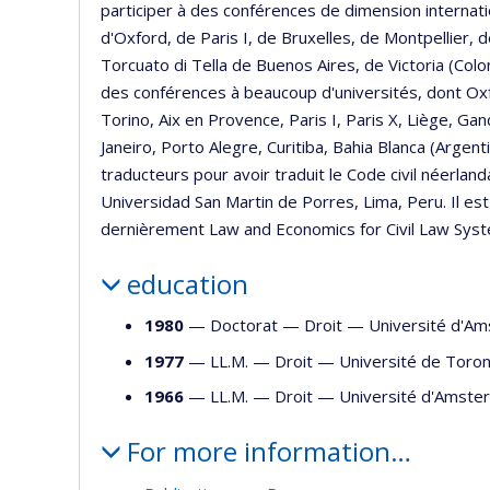
participer à des conférences de dimension internati
d'Oxford, de Paris I, de Bruxelles, de Montpellier, d
Torcuato di Tella de Buenos Aires, de Victoria (Colom
des conférences à beaucoup d'universités, dont O
Torino, Aix en Provence, Paris I, Paris X, Liège, 
Janeiro, Porto Alegre, Curitiba, Bahia Blanca (Argent
traducteurs pour avoir traduit le Code civil néerla
Universidad San Martin de Porres, Lima, Peru. Il e
dernièrement Law and Economics for Civil Law Syst
education
1980
— Doctorat —
Droit
—
Université d'A
1977
— LL.M. —
Droit
—
Université de Toro
1966
— LL.M. —
Droit
—
Université d'Amste
For more information…