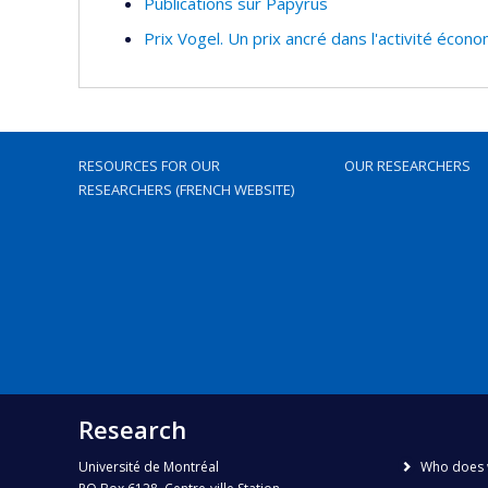
Publications sur Papyrus
Prix Vogel. Un prix ancré dans l'activité éco
RESOURCES FOR OUR
OUR RESEARCHERS
RESEARCHERS (FRENCH WEBSITE)
Research
Université de Montréal
Who does 