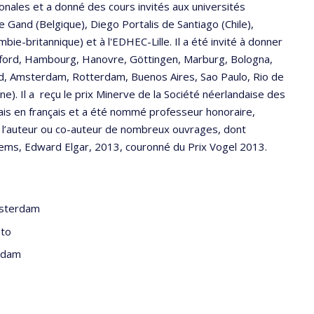
onales et a donné des cours invités aux universités
e Gand (Belgique), Diego Portalis de Santiago (Chile),
bie-britannique) et à l'EDHEC-Lille. Il a été invité à donner
xford, Hambourg, Hanovre, Göttingen, Marburg, Bologna,
Gand, Amsterdam, Rotterdam, Buenos Aires, Sao Paulo, Rio de
ine). Il a reçu le prix Minerve de la Société néerlandaise des
ndais en français et a été nommé professeur honoraire,
st l’auteur ou co-auteur de nombreux ouvrages, dont
ems, Edward Elgar, 2013, couronné du Prix Vogel 2013.
msterdam
nto
rdam