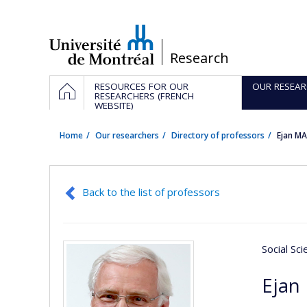
Passer
au
contenu
/
Research
Navigation
HOME
RESOURCES FOR OUR
OUR RESEAR
principale
RESEARCHERS (FRENCH
WEBSITE)
Home
Our researchers
Directory of professors
Ejan M
Back to the list of professors
Social Sc
Ejan