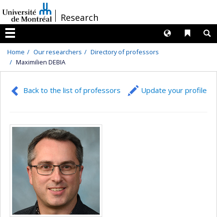
Passer
/
Research
au
contenu
Langues
Liens 
R
Menu
Home
Our researchers
Directory of professors
Maximilien DEBIA
Back to the list of professors
Update your profile