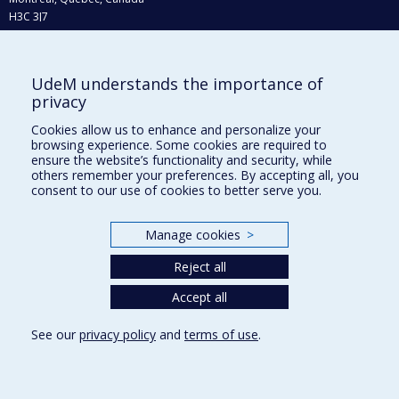
H3C 3J7
Phone : 514 343-6111, #38492
E-mail :
recherche@umontreal.ca
UdeM understands the importance of
privacy
Who does what?
Find us
Cookies allow us to enhance and personalize your
browsing experience. Some cookies are required to
Site map
ensure the website’s functionality and security, while
others remember your preferences. By accepting all, you
Accessibility
consent to our use of cookies to better serve you.
Manage cookies
>
Reject all
Accept all
See our
privacy policy
and
terms of use
.
Privacy
Terms of use
Cookie Settings