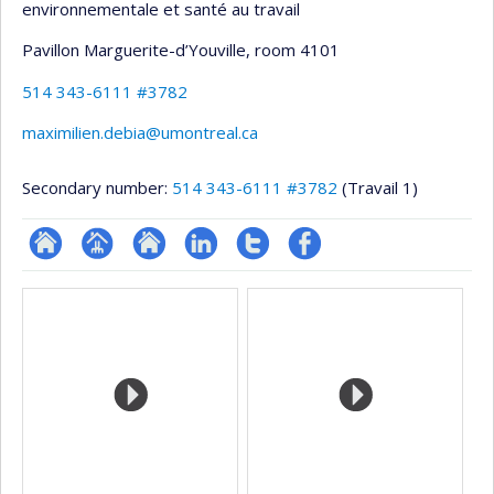
environnementale et santé au travail
Pavillon Marguerite-d’Youville
, room 4101
514 343-6111 #3782
maximilien.debia@umontreal.ca
Secondary number:
514 343-6111 #3782
(Travail 1)
ResearchGate
Page
Site
LinkedIn
Compte
Profil
Media
professionnelle
web
Twitter
Facebook
(faculté,département,école)
de
l’unité
de
recherche