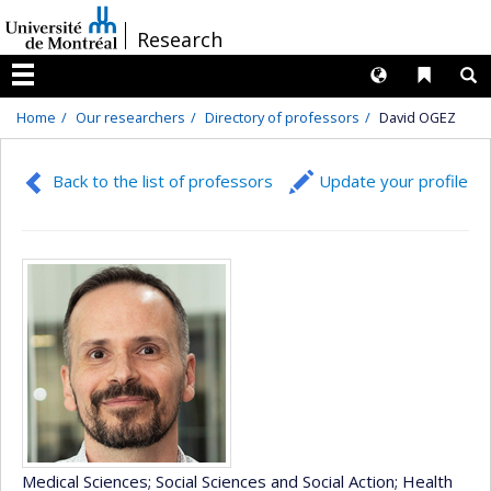
Passer
/
Research
au
contenu
Langues
Liens 
R
Menu
Home
Our researchers
Directory of professors
David OGEZ
Back to the list of professors
Update your profile
Medical Sciences
; Social Sciences and Social Action
; Health