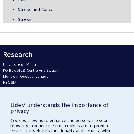
Stress and Cancer
Stress
Research
Université de Montréal
PO Box 6128, Centre-ville Station
Montréal, Québec, Canada
H3C 3J7
Phone : 514 343-6111, #38492
E-mail :
recherche@umontreal.ca
UdeM understands the importance of
privacy
Who does what?
Find us
Cookies allow us to enhance and personalize your
browsing experience. Some cookies are required to
Site map
ensure the website’s functionality and security, while