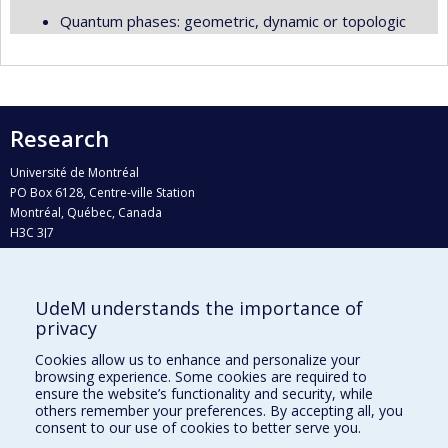
Quantum phases: geometric, dynamic or topologic
Research
Université de Montréal
PO Box 6128, Centre-ville Station
Montréal, Québec, Canada
H3C 3J7
Phone : 514 343-6111, #38492
E-mail :
recherche@umontreal.ca
UdeM understands the importance of
Who does what?
privacy
Find us
Cookies allow us to enhance and personalize your
browsing experience. Some cookies are required to
Site map
ensure the website’s functionality and security, while
others remember your preferences. By accepting all, you
Accessibility
consent to our use of cookies to better serve you.