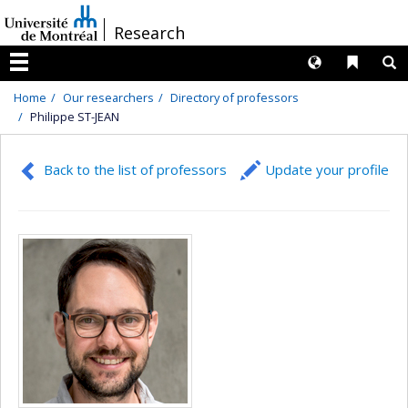
Passer
/
Research
au
contenu
Langues
Liens 
R
Menu
Home
Our researchers
Directory of professors
Philippe ST-JEAN
Back to the list of professors
Update your profile