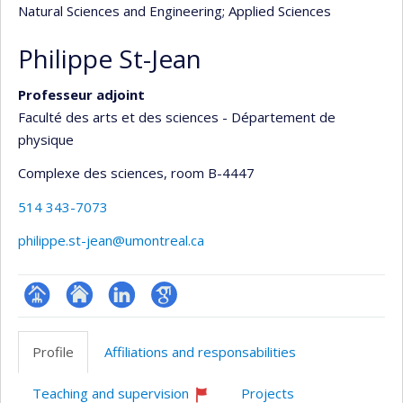
Natural Sciences and Engineering
; Applied Sciences
Philippe St-Jean
Professeur adjoint
Faculté des arts et des sciences - Département de
physique
Complexe des sciences
, room B-4447
514 343-7073
philippe.st-jean@umontreal.ca
Page
Site
LinkedIn
Google
professionnelle
web
Scholar
Profile
Affiliations and responsabilities
(faculté,département,école)
de
l’unité
Teaching and supervision
Projects