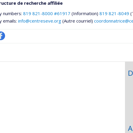
ructure de recherche affiliée
y numbers:
819 821-8000 #61917
(Information)
819 821-8049
(
y emails:
info@centreseve.org
(Autre courriel)
coordonnatrice@c
ofil
acebook
D
he
A