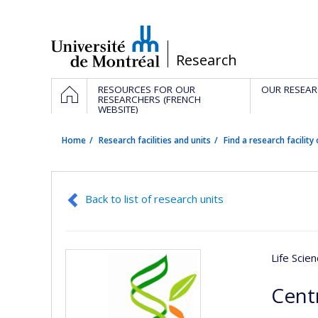
Passer
au
contenu
/
Research
Navigation
HOME
RESOURCES FOR OUR
OUR RESEAR
principale
RESEARCHERS (FRENCH
WEBSITE)
Home
Research facilities and units
Find a research facility 
Back to list of research units
Life Scie
Cent