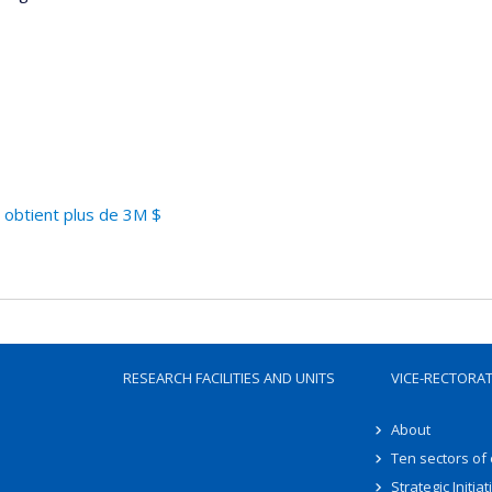
 obtient plus de 3M $
RESEARCH FACILITIES AND UNITS
VICE-RECTORA
About
Ten sectors of
Strategic Initiat