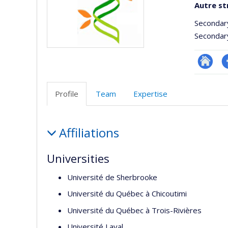
Autre st
Secondar
Secondar
Site
Pr
Web
F
Profile
Team
Expertise
de
l’unité
Profile
de
Affiliations
recherc
Universities
Université de Sherbrooke
Université du Québec à Chicoutimi
Université du Québec à Trois-Rivières
Université Laval