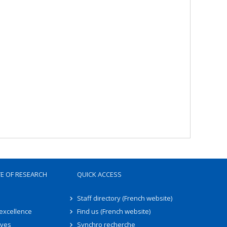
TE OF RESEARCH
QUICK ACCESS
Staff directory (French website)
 excellence
Find us (French website)
ives
Synchro recherche