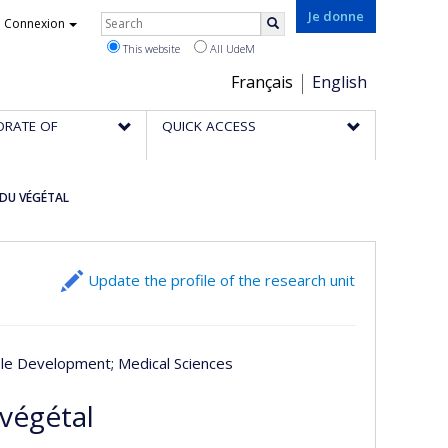
Rechercher
Je donne
Connexion
Search
This website
All UdeM
Choix
Français
English
de
ORATE OF
QUICK ACCESS
la
langue
 DU VÉGÉTAL
Update the profile of the research unit
able Development
; Medical Sciences
végétal