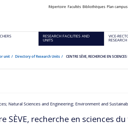
Liens
Répertoire
Facultés
Bibliothèques
Plan campus
externes
CHERS
RESEARCH FACILITIES AND
VICE-RECT
UNITS
RESEARCH
or unit
Directory of Research Units
CENTRE SÈVE, RECHERCHE EN SCIENCES
nces
; Natural Sciences and Engineering
; Environment and Sustain
re SÈVE, recherche en sciences du 