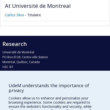
At Université de Montreal
Carlos Silva
- Titulaire
Research
Université de Montréal
PO Box 6128, Centre-ville Station
Montréal, Québec, Canada
H3C 3J7
Phone : 514 343-6111, #38492
E-mail :
recherche@umontreal.ca
UdeM understands the importance of
Who does what?
privacy
Find us
Cookies allow us to enhance and personalize your
browsing experience. Some cookies are required to
Site map
ensure the website’s functionality and security, while