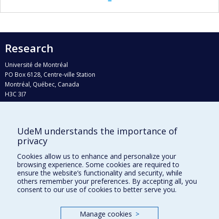
Research
Université de Montréal
PO Box 6128, Centre-ville Station
Montréal, Québec, Canada
H3C 3J7
Phone : 514 343-6111, #38492
E-mail :
recherche@umontreal.ca
UdeM understands the importance of
privacy
Who does what?
Find us
Cookies allow us to enhance and personalize your
browsing experience. Some cookies are required to
Site map
ensure the website’s functionality and security, while
others remember your preferences. By accepting all, you
Accessibility
consent to our use of cookies to better serve you.
Manage cookies
>