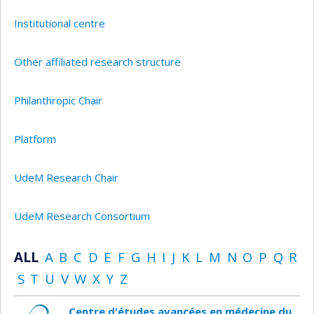
Institutional centre
Other affiliated research structure
Philanthropic Chair
Platform
UdeM Research Chair
UdeM Research Consortium
ALL
A
B
C
D
E
F
G
H
I
J
K
L
M
N
O
P
Q
R
S
T
U
V
W
X
Y
Z
Centre d'études avancées en médecine du