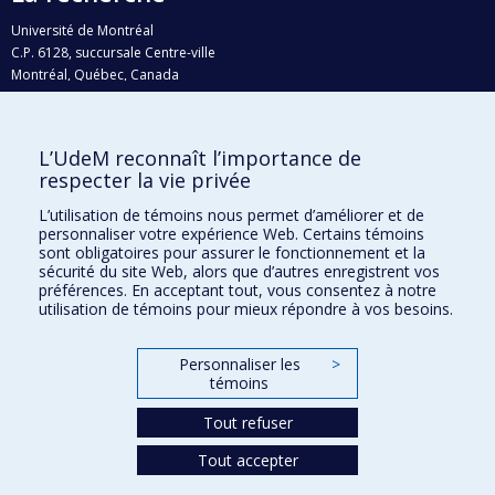
Université de Montréal
C.P. 6128, succursale Centre-ville
Montréal, Québec, Canada
H3C 3J7
Courriel:
recherche@umontreal.ca
L’UdeM reconnaît l’importance de
Qui fait quoi?
respecter la vie privée
Nous trouver
L’utilisation de témoins nous permet d’améliorer et de
personnaliser votre expérience Web. Certains témoins
Plan du site
sont obligatoires pour assurer le fonctionnement et la
sécurité du site Web, alors que d’autres enregistrent vos
Accessibilité
préférences. En acceptant tout, vous consentez à notre
utilisation de témoins pour mieux répondre à vos besoins.
Personnaliser les
>
témoins
Tout refuser
Tout accepter