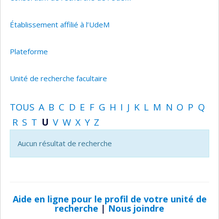
Établissement affilié à l’UdeM
Plateforme
Unité de recherche facultaire
TOUS
A
B
C
D
E
F
G
H
I
J
K
L
M
N
O
P
Q
R
S
T
U
V
W
X
Y
Z
Aucun résultat de recherche
Aide en ligne pour le profil de votre unité de
recherche
|
Nous joindre