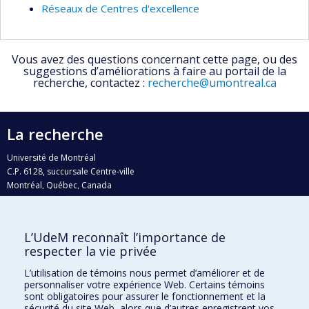
Réseaux de Centres d'excellence
Vous avez des questions concernant cette page, ou des
suggestions d’améliorations à faire au portail de la
recherche, contactez :
recherche@umontreal.ca
La recherche
Université de Montréal
C.P. 6128, succursale Centre-ville
Montréal, Québec, Canada
H3C 3J7
Courriel:
recherche@umontreal.ca
L’UdeM reconnaît l’importance de
Qui fait quoi?
respecter la vie privée
Nous trouver
L’utilisation de témoins nous permet d’améliorer et de
personnaliser votre expérience Web. Certains témoins
Plan du site
sont obligatoires pour assurer le fonctionnement et la
sécurité du site Web, alors que d’autres enregistrent vos