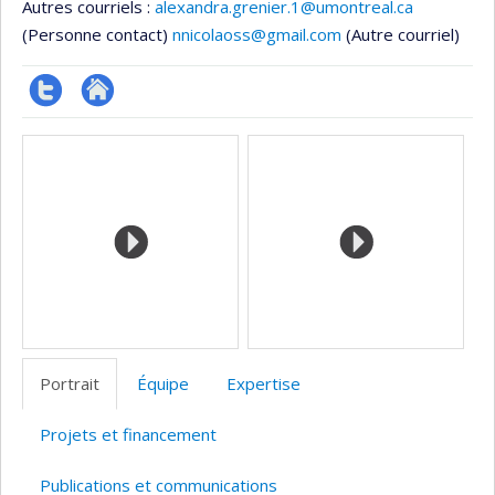
Autres courriels :
alexandra.grenier.1@umontreal.ca
(Personne contact)
nnicolaoss@gmail.com
(Autre courriel)
Compte
Autre
Médias
twitter
site
web
Portrait
Équipe
Expertise
Projets et financement
Publications et communications