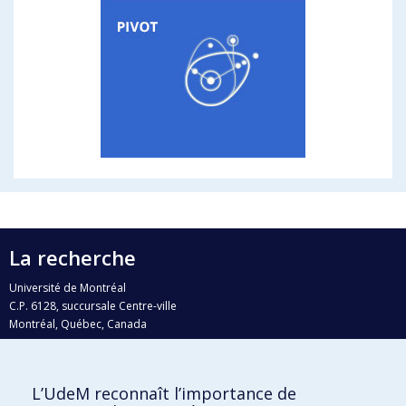
La recherche
Université de Montréal
C.P. 6128, succursale Centre-ville
Montréal, Québec, Canada
H3C 3J7
Courriel:
recherche@umontreal.ca
L’UdeM reconnaît l’importance de