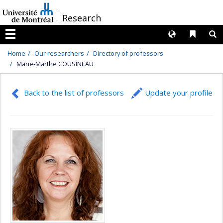
Passer
/
Research
au
contenu
Langues
Liens 
R
Menu
Home
Our researchers
Directory of professors
Marie-Marthe COUSINEAU
Back to the list of professors
Update your profile