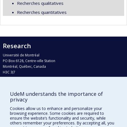
Recherches qualitatives
Recherches quantitatives
Research
Université de Montréal
PO Box 6128, Centre-ville Station
Montréal, Québec, Canada
H3C 3J7
Phone : 514 343-6111, #38492
E-mail :
recherche@umontreal.ca
UdeM understands the importance of
Who does what?
privacy
Find us
Cookies allow us to enhance and personalize your
browsing experience. Some cookies are required to
Site map
ensure the website’s functionality and security, while
others remember your preferences. By accepting all, you
Accessibility