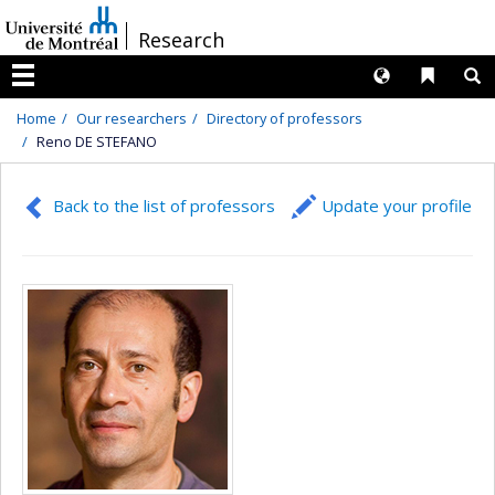
Passer
/
Research
au
contenu
Langues
Liens 
R
Menu
Home
Our researchers
Directory of professors
Reno DE STEFANO
Back to the list of professors
Update your profile