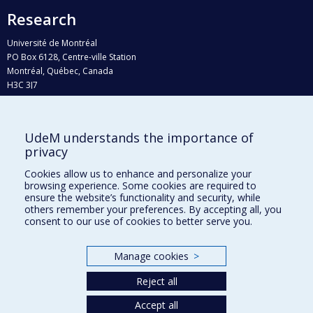
Research
Université de Montréal
PO Box 6128, Centre-ville Station
Montréal, Québec, Canada
H3C 3J7
Phone : 514 343-6111, #38492
E-mail :
recherche@umontreal.ca
UdeM understands the importance of
privacy
Who does what?
Find us
Cookies allow us to enhance and personalize your
browsing experience. Some cookies are required to
Site map
ensure the website’s functionality and security, while
others remember your preferences. By accepting all, you
Accessibility
consent to our use of cookies to better serve you.
Manage cookies
>
Reject all
Accept all