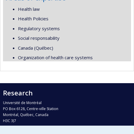
Health law
Health Policies
Regulatory systems
Social responsability
Canada (Québec)
Organization of health care systems
Research
Université de Montréal
PO Box 6128, Centre-ville Station
Montréal, Québec, Canada
H3C 3J7
Phone : 514 343-6111, #38492