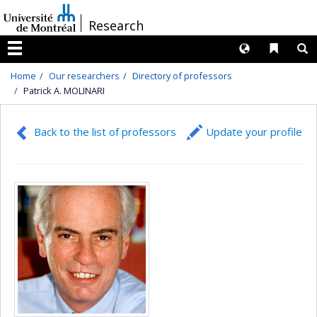
Passer
/
Research
au
contenu
Langues
Liens 
R
Menu
Home
Our researchers
Directory of professors
Patrick A. MOLINARI
Back to the list of professors
Update your profile