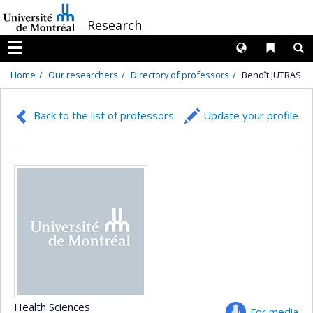
Passer
/
Research
au
contenu
Langues
Liens 
R
Menu
Home
Our researchers
Directory of professors
Benoît JUTRAS
Back to the list of professors
Update your profile
Health Sciences
For media