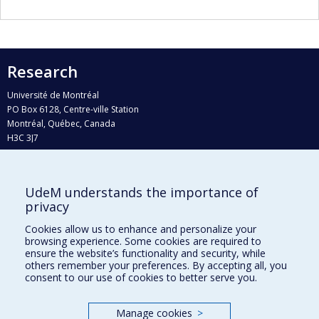
Research
Université de Montréal
PO Box 6128, Centre-ville Station
Montréal, Québec, Canada
H3C 3J7
Phone : 514 343-6111, #38492
E-mail :
recherche@umontreal.ca
UdeM understands the importance of
Who does what?
privacy
Find us
Cookies allow us to enhance and personalize your
browsing experience. Some cookies are required to
Site map
ensure the website’s functionality and security, while
others remember your preferences. By accepting all, you
Accessibility
consent to our use of cookies to better serve you.
Manage cookies
>