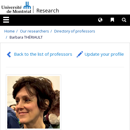
Passer
/
Research
au
contenu
Langues
Liens 
R
Menu
Home
Our researchers
Directory of professors
Barbara THÉRIAULT
Back to the list of professors
Update your profile