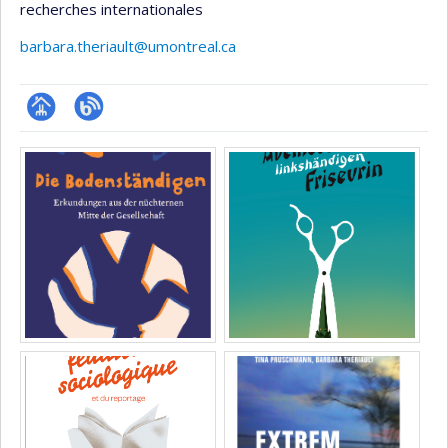
recherches internationales
barbara.theriault@umontreal.ca
Page
Blogue
Media
professionnelle
(faculté,département,école)