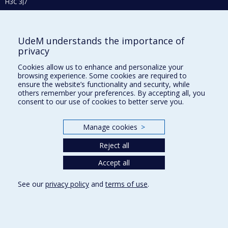
H3C 3J7
Phone : 514 343-6111, #38492
E-mail :
recherche@umontreal.ca
UdeM understands the importance of
Who does what?
privacy
Find us
Cookies allow us to enhance and personalize your
browsing experience. Some cookies are required to
Site map
ensure the website’s functionality and security, while
others remember your preferences. By accepting all, you
Accessibility
consent to our use of cookies to better serve you.
Manage cookies
>
Reject all
Accept all
See our
privacy policy
and
terms of use
.
Privacy
Terms of use
Cookie Settings
Université de