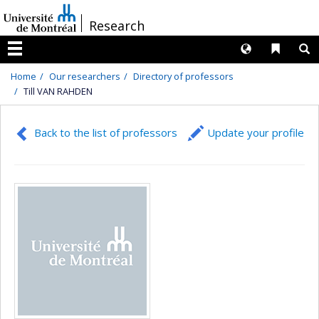
Passer
/
Research
au
contenu
Langues
Liens 
R
Menu
Home
Our researchers
Directory of professors
Till VAN RAHDEN
Back to the list of professors
Update your profile