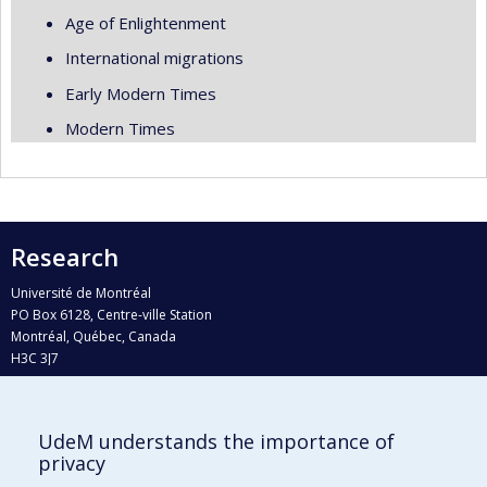
Age of Enlightenment
International migrations
Early Modern Times
Modern Times
Research
Université de Montréal
PO Box 6128, Centre-ville Station
Montréal, Québec, Canada
H3C 3J7
Phone : 514 343-6111, #38492
E-mail :
recherche@umontreal.ca
UdeM understands the importance of
Who does what?
privacy