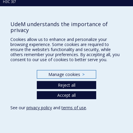
H3C 3J7
Phone : 514 343-6111, #38492
E-mail :
recherche@umontreal.ca
UdeM understands the importance of
Who does what?
privacy
Find us
Cookies allow us to enhance and personalize your
browsing experience. Some cookies are required to
Site map
ensure the website’s functionality and security, while
others remember your preferences. By accepting all, you
Accessibility
consent to our use of cookies to better serve you.
Manage cookies
>
Reject all
Accept all
See our
privacy policy
and
terms of use
.
Privacy
Terms of use
Cookie Settings