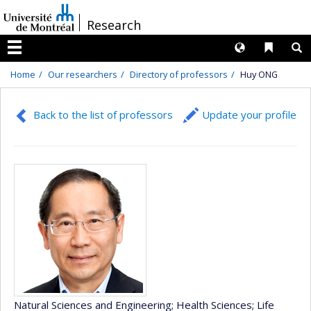
Passer
/
Research
au
contenu
Langues
Liens 
R
Menu
Home
Our researchers
Directory of professors
Huy ONG
Back to the list of professors
Update your profile
Natural Sciences and Engineering
; Health Sciences
; Life