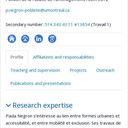
p.negron-poblete@umontreal.ca
Secondary number:
514 343-6111 #13654
(Travail 1)
ResearchGate
Page
LinkedIn
Google
professionnelle
Scholar
Profile
Affiliations and responsabilities
(faculté,département,école)
Teaching and supervision
Projects
Outreach
Publications and presentations
Profile
Research expertise
Paula Negron s’intéresse au lien entre formes urbaines et
accessibilité, et entre mobilité et exclusion. Ses travaux de