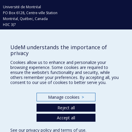
Université de Montréal
PO Box 6128, Centre-ville Station
Montréal, Québec, Canada
H3C 3J7
Phone : 514 343-6111, #38492
E-mail :
recherche@umontreal.ca
UdeM understands the importance of
Who does what?
privacy
Find us
Cookies allow us to enhance and personalize your
browsing experience. Some cookies are required to
Site map
ensure the website’s functionality and security, while
others remember your preferences. By accepting all, you
Accessibility
consent to our use of cookies to better serve you.
Manage cookies
>
Reject all
Accept all
See our
privacy policy
and
terms of use
.