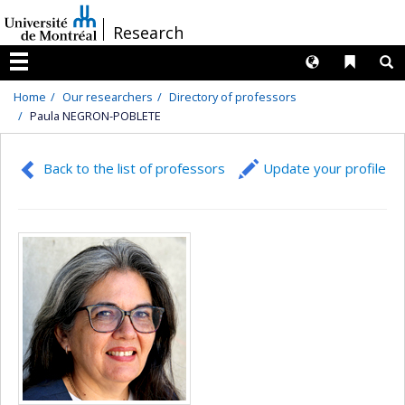
Passer
/
Research
au
contenu
Langues
Liens 
R
Menu
Home
Our researchers
Directory of professors
Paula NEGRON-POBLETE
Back to the list of professors
Update your profile