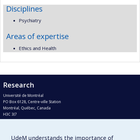
Disciplines
Psychiatry
Areas of expertise
Ethics and Health
Research
Université de Montréal
PO Box 6128, Centre-ville Station
Montréal, Québec, Canada
H3C 3J7
Phone : 514 343-6111, #38492
E-mail :
recherche@umontreal.ca
UdeM understands the importance of