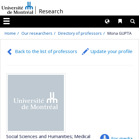
Passer
/
Research
au
contenu
Langues
Liens 
R
Menu
Home
Our researchers
Directory of professors
Mona GUPTA
Back to the list of professors
Update your profile
Social Sciences and Humanities
; Medical
For media