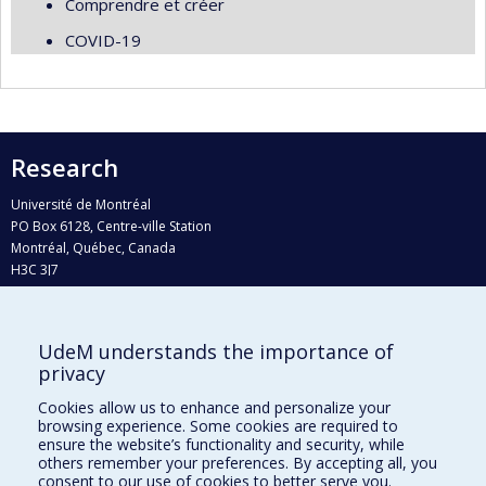
Comprendre et créer
COVID-19
Research
Université de Montréal
PO Box 6128, Centre-ville Station
Montréal, Québec, Canada
H3C 3J7
Phone : 514 343-6111, #38492
E-mail :
recherche@umontreal.ca
UdeM understands the importance of
privacy
Who does what?
Find us
Cookies allow us to enhance and personalize your
browsing experience. Some cookies are required to
Site map
ensure the website’s functionality and security, while
others remember your preferences. By accepting all, you
Accessibility
consent to our use of cookies to better serve you.