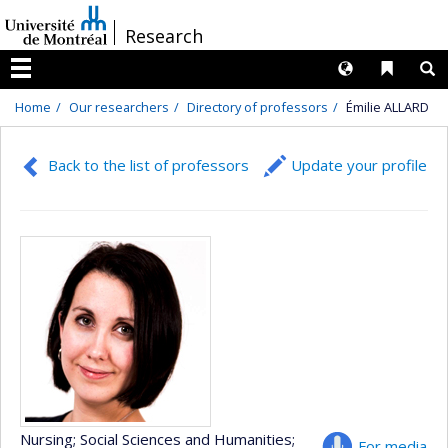
Passer
/
Research
au
contenu
Langues
Liens 
R
Menu
Home
Our researchers
Directory of professors
Émilie ALLARD
Back to the list of professors
Update your profile
Nursing
; Social Sciences and Humanities
;
For media