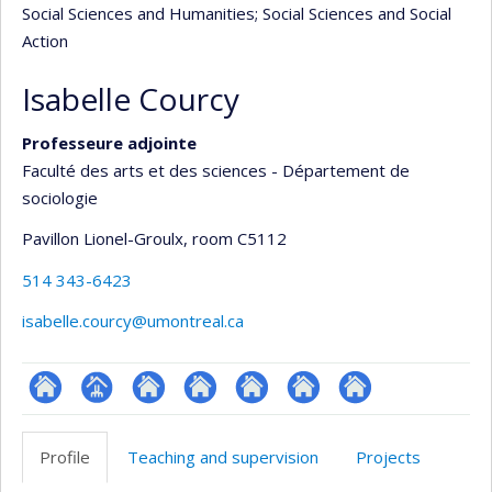
Social Sciences and Humanities
; Social Sciences and Social
Action
Isabelle Courcy
Professeure adjointe
Faculté des arts et des sciences - Département de
sociologie
Pavillon Lionel-Groulx
, room C5112
514 343-6423
isabelle.courcy@umontreal.ca
ResearchGate
Page
Site
Site
Site
Site
Site
professionnelle
web
web
web
web
web
Profile
Teaching and supervision
Projects
(faculté,département,école)
de
de
de
de
de