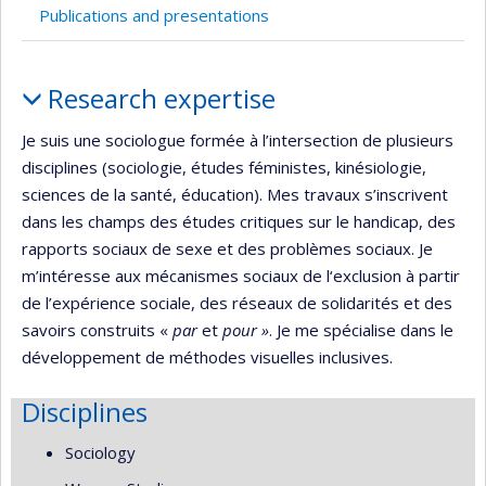
l’unité
l’unité
l’unité
l’unité
l’unité
Publications and presentations
de
de
de
de
de
recherche
recherche
recherche
recherche
recherche
Profile
Research expertise
Je suis une sociologue formée à l’intersection de plusieurs
disciplines (sociologie, études féministes, kinésiologie,
sciences de la santé, éducation). Mes travaux s’inscrivent
dans les champs des études critiques sur le handicap, des
rapports sociaux de sexe et des problèmes sociaux. Je
m’intéresse aux mécanismes sociaux de l‘exclusion à partir
de l’expérience sociale, des réseaux de solidarités et des
savoirs construits «
par
et
pour »
. Je me spécialise dans le
développement de méthodes visuelles inclusives.
Disciplines
Sociology