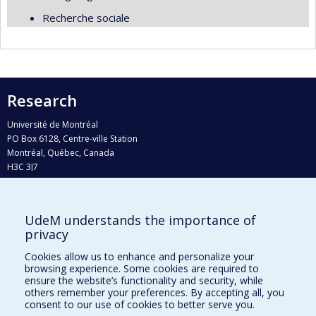
Recherche sociale
Research
Université de Montréal
PO Box 6128, Centre-ville Station
Montréal, Québec, Canada
H3C 3J7
Phone : 514 343-6111, #38492
E-mail :
recherche@umontreal.ca
UdeM understands the importance of
Who does what?
privacy
Find us
Cookies allow us to enhance and personalize your
browsing experience. Some cookies are required to
Site map
ensure the website’s functionality and security, while
others remember your preferences. By accepting all, you
Accessibility
consent to our use of cookies to better serve you.