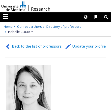
Passer
/
Research
au
contenu
Langues
Liens 
R
Menu
Home
Our researchers
Directory of professors
Isabelle COURCY
Back to the list of professors
Update your profile