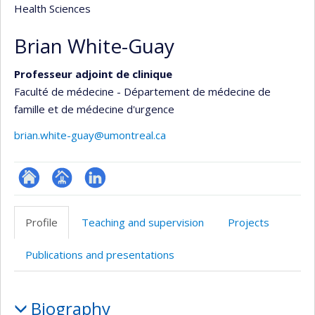
Health Sciences
Brian White-Guay
Professeur adjoint de clinique
Faculté de médecine - Département de médecine de
famille et de médecine d'urgence
brian.white-guay@umontreal.ca
ResearchGate
Page
LinkedIn
professionnelle
Profile
Teaching and supervision
Projects
(faculté,département,école)
Publications and presentations
Profile
Biography