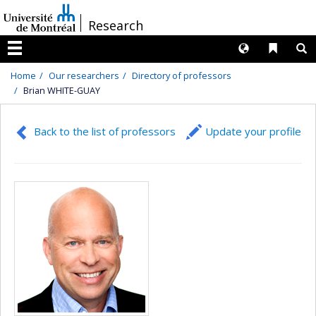
Passer
/
Research
au
contenu
Langues
Liens 
R
Menu
Home
Our researchers
Directory of professors
Brian WHITE-GUAY
Back to the list of professors
Update your profile