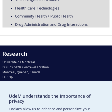
Health Care Technologies
Community Health / Public Health
Drug Administration and Drug Interactions
Research
Université de Montréal
PO Box 6128, Centre-ville Station
Montréal, Québec, Canada
H3C 3J7
Phone : 514 343-6111, #38492
E-mail :
recherche@umontreal.ca
UdeM understands the importance of
Who does what?
privacy
Find us
Cookies allow us to enhance and personalize your