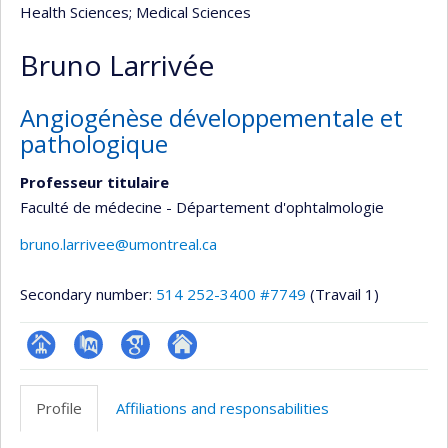
Health Sciences
; Medical Sciences
Bruno Larrivée
Angiogénèse développementale et
pathologique
Professeur titulaire
Faculté de médecine - Département d'ophtalmologie
bruno.larrivee@umontreal.ca
Secondary number:
514 252-3400 #7749
(Travail 1)
Page
PubMed
Google
Autre
professionnelle
Scholar
site
Profile
Affiliations and responsabilities
(faculté,département,école)
web