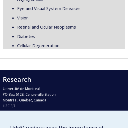
Eye and Visual System Diseases
Vision
Retinal and Ocular Neoplasms
Diabetes
Cellular Degeneration
Research
Université de Montréal
PO Box 6128, Centre-ville Station
Montréal, Québec, Canada
H3C 3J7
Phone : 514 343-6111, #38492
E-mail :
recherche@umontreal.ca
UdeM understands the importance of