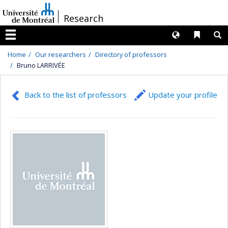
Passer
/
Research
au
contenu
Langues
Liens 
R
Menu
Home
Our researchers
Directory of professors
Bruno LARRIVÉE
Back to the list of professors
Update your profile