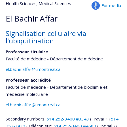
Health Sciences
; Medical Sciences
For media
El Bachir Affar
Signalisation cellulaire via
l'ubiquitination
Professeur titulaire
Faculté de médecine - Département de médecine
el.bachir.affar@umontreal.ca
Professeur accrédité
Faculté de médecine - Département de biochimie et
médecine moléculaire
el.bachir.affar@umontreal.ca
Secondary numbers:
514 252-3400 #3343
(Travail 1)
514
252-3430
(Télécopieur)
514 252-3400 #4683
(Travail 2)