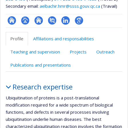
Secondary email:
aelbachir.hmr@ssss.gouv.qc.ca
(Travail)
ResearchGate
Page
Site
PubMed
LinkedIn
Google
professionnelle
web
Scholar
Profile
Affiliations and responsabilities
(faculté,département,école)
de
l’unité
Teaching and supervision
Projects
Outreach
de
recherche
Publications and presentations
Profile
Research expertise
Ubiquitination of proteins is a post-translational
modification required for a wide spectrum of biological
functions, and defects in several processes involving
ubiquitination underlie human diseases. The best
characterized ubiquitination reaction involves the formation