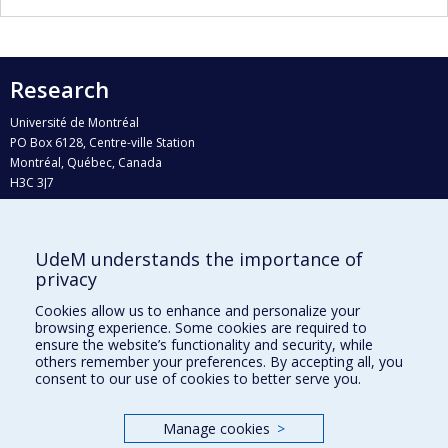
Research
Université de Montréal
PO Box 6128, Centre-ville Station
Montréal, Québec, Canada
H3C 3J7
Phone : 514 343-6111, #38492
E-mail :
recherche@umontreal.ca
UdeM understands the importance of
Who does what?
privacy
Find us
Cookies allow us to enhance and personalize your
browsing experience. Some cookies are required to
Site map
ensure the website’s functionality and security, while
others remember your preferences. By accepting all, you
Accessibility
consent to our use of cookies to better serve you.
Manage cookies
>