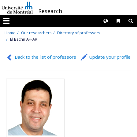
Passer
/
Research
au
contenu
Langues
Liens 
R
Menu
Home
Our researchers
Directory of professors
El Bachir AFFAR
Back to the list of professors
Update your profile