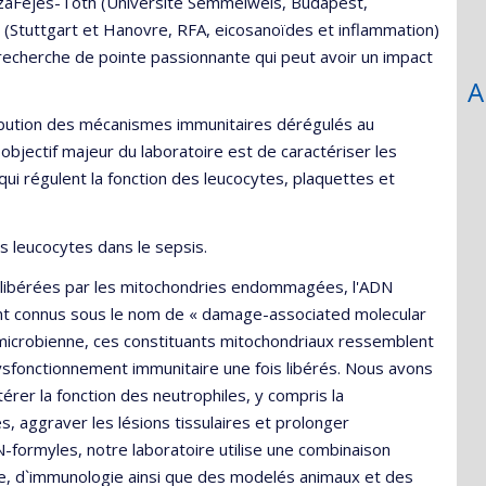
ézaFejes-Tóth (Université Semmelweis, Budapest,
ch (Stuttgart et Hanovre, RFA, eicosanoïdes et inflammation)
echerche de pointe passionnante qui peut avoir un impact
A
bution des mécanismes immunitaires dérégulés au
bjectif majeur du laboratoire est de caractériser les
i régulent la fonction des leucocytes, plaquettes et
 leucocytes dans le sepsis.
 libérées par les mitochondries endommagées, l'ADN
ent connus sous le nom de « damage-associated molecular
 microbienne, ces constituants mitochondriaux ressemblent
ysfonctionnement immunitaire une fois libérés. Nous avons
érer la fonction des neutrophiles, y compris la
, aggraver les lésions tissulaires et prolonger
N-formyles, notre laboratoire utilise une combinaison
imie, d`immunologie ainsi que des modelés animaux et des