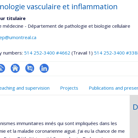
ologie vasculaire et inflammation
ur titulaire
e médecine - Département de pathologie et biologie cellulaire
ilep@umontreal.ca
y numbers:
514 252-3400 #4662
(Travail 1)
514 252-3400 #338
hGate
age
Site
PubMed
LinkedIn
rofessionnelle
web
eaching and supervision
Projects
Publications and prese
faculté,département,école)
de
l’unité
D
de
recherche
nismes immunitaires innés qui sont impliquées dans les
mie et la maladie coronarienne aiguë. J’ai eu la chance de me