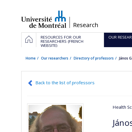
Passer
au
contenu
/
Research
Navigation
HOME
RESOURCES FOR OUR
OUR RESEAR
principale
RESEARCHERS (FRENCH
WEBSITE)
Home
Our researchers
Directory of professors
János G.
Back to the list of professors
Health Sc
János