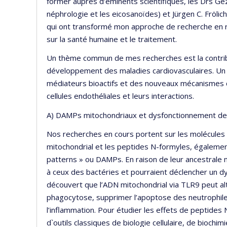
former auprès d’éminents scientifiques, les Drs G
néphrologie et les eicosanoïdes) et Jürgen C. Fröli
qui ont transformé mon approche de recherche en r
sur la santé humaine et le traitement.
Un thème commun de mes recherches est la contri
développement des maladies cardiovasculaires. Un o
médiateurs bioactifs et des nouveaux mécanismes qu
cellules endothéliales et leurs interactions.
A) DAMPs mitochondriaux et dysfonctionnement des
Nos recherches en cours portent sur les molécules
mitochondrial et les peptides N-formyles, égalem
patterns » ou DAMPs. En raison de leur ancestrale
à ceux des bactéries et pourraient déclencher un d
découvert que l’ADN mitochondrial via TLR9 peut alt
phagocytose, supprimer l’apoptose des neutrophiles
l’inflammation. Pour étudier les effets de peptides 
d`outils classiques de biologie cellulaire, de bioch