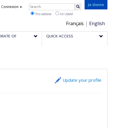
Rechercher
Je donne
Connexion
Search
This website
All UdeM
Choix
Français
English
de
ORATE OF
QUICK ACCESS
la
langue
Update your profile