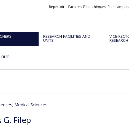
Liens
Répertoire
Facultés
Bibliothèques
Plan campus
externes
CHERS
RESEARCH FACILITIES AND
VICE-RECT
UNITS
RESEARCH
 FILEP
iences
; Medical Sciences
 G. Filep