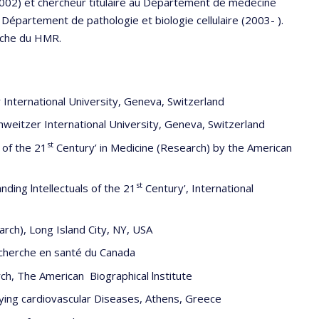
2002) et chercheur titulaire au Département de médecine
Département de pathologie et biologie cellulaire (2003- ).
erche du HMR.
International University, Geneva, Switzerland
hweitzer International University, Geneva, Switzerland
st
 of the 21
Century’ in Medicine (Research) by the American
st
ding lntellectuals of the 21
Century', International
rch), Long Island City, NY, USA
recherche en santé du Canada
ch, The American Biographical lnstitute
ying cardiovascular Diseases, Athens, Greece