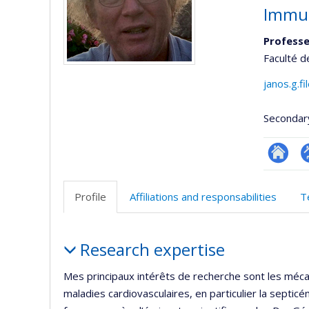
Immun
Professe
Faculté d
janos.g.f
Secondar
Researc
P
p
Profile
Affiliations and responsabilities
T
(
Profile
Research expertise
Mes principaux intérêts de recherche sont les méca
maladies cardiovasculaires, en particulier la septicé