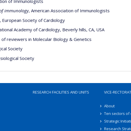
ation of Immunologists
 of immunology
, American Association of Immunologists
, European Society of Cardiology
tional Academy of Cardiology, Beverly hills, CA, USA
of reviewers in Molecular Biology & Genetics
cal Society
iological Society
RESEARCH FACILITIES AND UNITS
VICE-RECTORA
About
Ten sectors of
Strategic Initiat
Research Strat