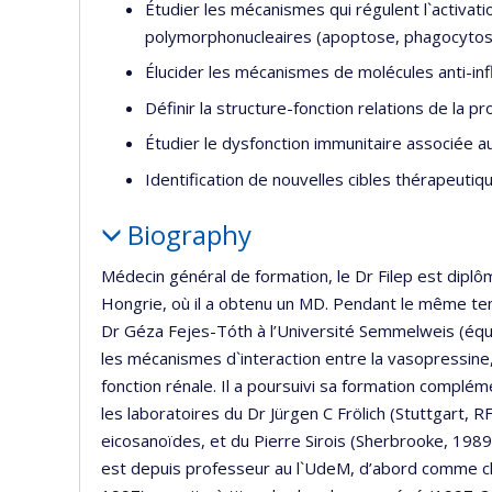
Étudier les mécanismes qui régulent l`activation
polymorphonucleaires (apoptose, phagocyto
Élucider les mécanismes de molécules anti-infl
Définir la structure-fonction relations de la 
Étudier le dysfonction immunitaire associée a
Identification de nouvelles cibles thérapeutiq
Biography
Médecin général de formation, le Dr Filep est dipl
Hongrie, où il a obtenu un MD. Pendant le même temp
Dr Géza Fejes-Tóth à l’Université Semmelweis (équiv
les mécanismes d`interaction entre la vasopressine, 
fonction rénale. Il a poursuivi sa formation compl
les laboratoires du Dr Jürgen C Frölich (Stuttgart
eicosanoïdes, et du Pierre Sirois (Sherbrooke, 198
est depuis professeur au l`UdeM, d’abord comme 