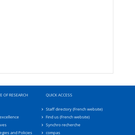
TE OF RESEARCH
QUICK ACCESS
Staff directory (French website)
 excellence
Find us (French website)
ives
Synchro recherche
egies and Policies
compas