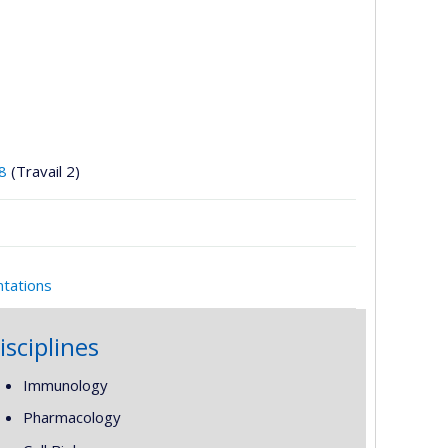
8
(Travail 2)
ntations
isciplines
Immunology
Pharmacology