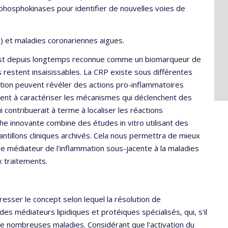
 phosphokinases pour identifier de nouvelles voies de
P) et maladies coronariennes aigues.
, est depuis longtemps reconnue comme un biomarqueur de
s restent insaisissables. La CRP existe sous différentes
ion peuvent révéler des actions pro-inflammatoires
sent à caractériser les mécanismes qui déclenchent des
contribuerait à terme à localiser les réactions
che innovante combine des études in vitro utilisant des
ntillons cliniques archivés. Cela nous permettra de mieux
que médiateur de l'inflammation sous-jacente à la maladies
x traitements.
esser le concept selon lequel la résolution de
es médiateurs lipidiques et protéiques spécialisés, qui, s'il
e nombreuses maladies. Considérant que l'activation du