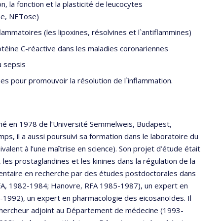
, la fonction et la plasticité de leucocytes
se, NETose)
ammatoires (les lipoxines, résolvines et l`antiflammines)
protéine C-réactive dans les maladies coronariennes
u sepsis
ues pour promouvoir la résolution de l`inflammation.
ômé en 1978 de l’Université Semmelweis, Budapest,
s, il a aussi poursuivi sa formation dans le laboratoire du
alent à l’une maîtrise en science). Son projet d’étude était
les prostaglandines et les kinines dans la régulation de la
émentaire en recherche par des études postdoctorales dans
, RFA, 1982-1984; Hanovre, RFA 1985-1987), un expert en
9-1992), un expert en pharmacologie des eicosanoïdes. Il
chercheur adjoint au Département de médecine (1993-