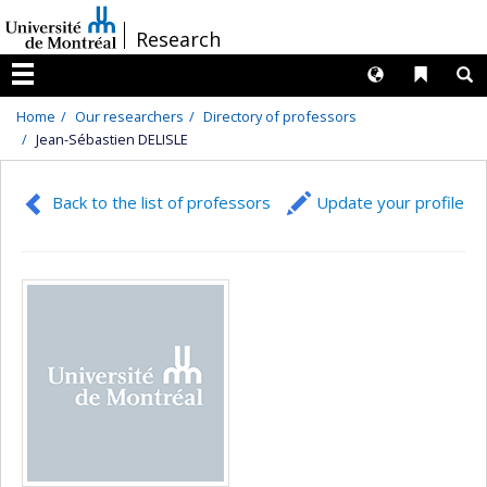
Passer
/
Research
au
contenu
Langues
Liens 
R
Menu
Home
Our researchers
Directory of professors
Jean-Sébastien DELISLE
Back to the list of professors
Update your profile