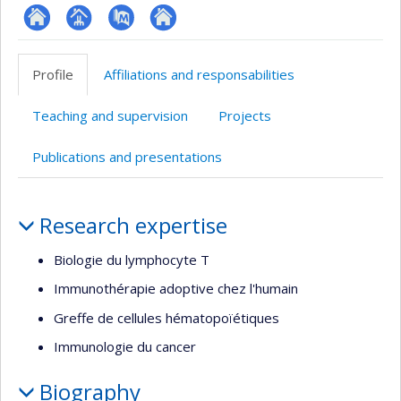
ResearchGate
Page
PubMed
Autre
professionnelle
site
Profile
Affiliations and responsabilities
(faculté,département,école)
web
Teaching and supervision
Projects
Publications and presentations
Profile
Research expertise
Biologie du lymphocyte T
Immunothérapie adoptive chez l'humain
Greffe de cellules hématopoïétiques
Immunologie du cancer
Biography