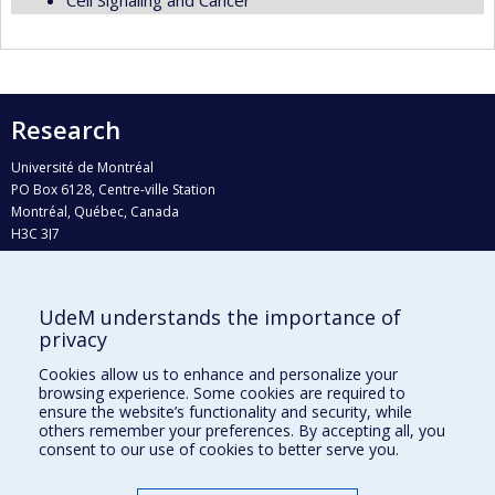
Research
Université de Montréal
PO Box 6128, Centre-ville Station
Montréal, Québec, Canada
H3C 3J7
Phone : 514 343-6111, #38492
E-mail :
recherche@umontreal.ca
UdeM understands the importance of
Who does what?
privacy
Find us
Cookies allow us to enhance and personalize your
browsing experience. Some cookies are required to
Site map
ensure the website’s functionality and security, while
others remember your preferences. By accepting all, you
Accessibility
consent to our use of cookies to better serve you.