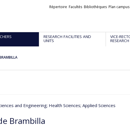
Liens
Répertoire
Facultés
Bibliothèques
Plan campus
externes
CHERS
RESEARCH FACILITIES AND
VICE-RECT
UNITS
RESEARCH
 BRAMBILLA
ciences and Engineering
; Health Sciences
; Applied Sciences
de Brambilla