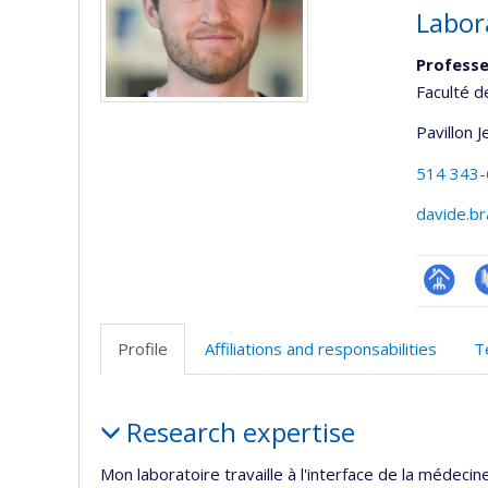
Labor
Profess
Faculté d
Pavillon 
514 343
davide.b
Page
P
professi
Profile
Affiliations and responsabilities
T
(faculté
Profile
Research expertise
Mon laboratoire travaille à l'interface de la médeci