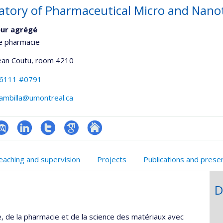
atory of Pharmaceutical Micro and Nan
eur agrégé
e pharmacie
Jean Coutu
, room 4210
-6111 #0791
rambilla@umontreal.ca
ubMed
LinkedIn
Compte
Google
Autre
onnelle
Twitter
Scholar
site
eaching and supervision
Projects
Publications and prese
,département,école)
web
D
ne, de la pharmacie et de la science des matériaux avec