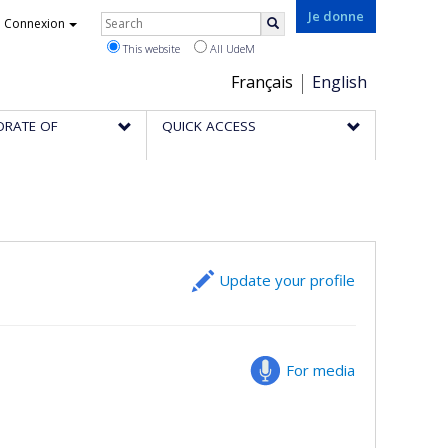
Rechercher
Je donne
Connexion
Search
This website
All UdeM
Choix
Français
English
de
ORATE OF
QUICK ACCESS
la
langue
Update your profile
For media