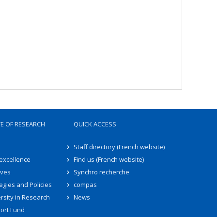
TE OF RESEARCH
QUICK ACCESS
Staff directory (French website)
 excellence
Find us (French website)
ives
Synchro recherche
egies and Policies
compas
rsity in Research
News
ort Fund