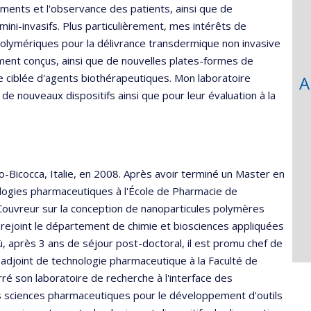
icaments et l'observance des patients, ainsi que de
ini-invasifs. Plus particulièrement, mes intérêts de
 polymériques pour la délivrance transdermique non invasive
ment conçus, ainsi que de nouvelles plates-formes de
e ciblée d'agents biothérapeutiques. Mon laboratoire
A
e nouveaux dispositifs ainsi que pour leur évaluation à la
o-Bicocca, Italie, en 2008. Après avoir terminé un Master en
ologies pharmaceutiques à l'École de Pharmacie de
k Couvreur sur la conception de nanoparticules polymères
l rejoint le département de chimie et biosciences appliquées
ù, après 3 ans de séjour post-doctoral, il est promu chef de
adjoint de technologie pharmaceutique à la Faculté de
ré son laboratoire de recherche à l'interface des
s sciences pharmaceutiques pour le développement d'outils