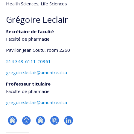
Health Sciences
; Life Sciences
Grégoire Leclair
Secrétaire de faculté
Faculté de pharmacie
Pavillon Jean Coutu
, room 2260
514 343-6111 #0361
gregoire.leclair@umontreal.ca
Professeur titulaire
Faculté de pharmacie
gregoire.leclair@umontreal.ca
ResearchGate
Page
Site
PubMed
LinkedIn