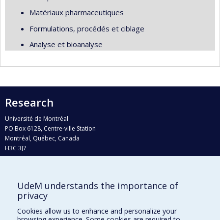
Matériaux pharmaceutiques
Formulations, procédés et ciblage
Analyse et bioanalyse
Research
Université de Montréal
PO Box 6128, Centre-ville Station
Montréal, Québec, Canada
H3C 3J7
Phone : 514 343-6111, #38492
E-mail :
recherche@umontreal.ca
UdeM understands the importance of
Who does what?
privacy
Find us
Cookies allow us to enhance and personalize your
browsing experience. Some cookies are required to