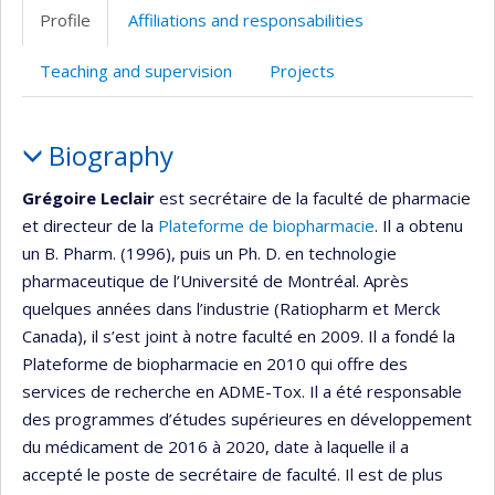
professionnelle
web
Profile
Affiliations and responsabilities
(faculté,département,école)
de
l’unité
Teaching and supervision
Projects
de
recherche
Profile
Biography
Grégoire Leclair
est secrétaire de la faculté de pharmacie
et directeur de la
Plateforme de biopharmacie
. Il a obtenu
un B. Pharm. (1996), puis un Ph. D. en technologie
pharmaceutique de l’Université de Montréal. Après
quelques années dans l’industrie (Ratiopharm et Merck
Canada), il s’est joint à notre faculté en 2009. Il a fondé la
Plateforme de biopharmacie en 2010 qui offre des
services de recherche en ADME-Tox. Il a été responsable
des programmes d’études supérieures en développement
du médicament de 2016 à 2020, date à laquelle il a
accepté le poste de secrétaire de faculté. Il est de plus