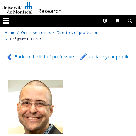
Passer
/
Research
au
contenu
Langues
Liens 
R
Menu
Home
Our researchers
Directory of professors
Grégoire LECLAIR
Back to the list of professors
Update your profile