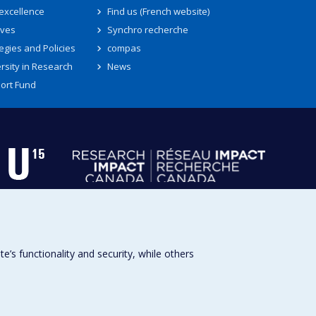
 excellence
Find us (French website)
ives
Synchro recherche
egies and Policies
compas
rsity in Research
News
ort Fund
s functionality and security, while others