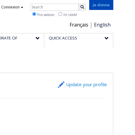
Rechercher
Je donne
Connexion
Search
This website
All UdeM
Choix
Français
English
de
ORATE OF
QUICK ACCESS
la
langue
Update your profile