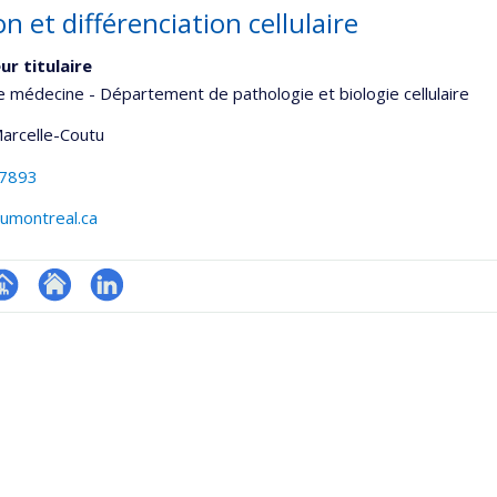
on et différenciation cellulaire
ur titulaire
e médecine - Département de pathologie et biologie cellulaire
Marcelle-Coutu
-7893
umontreal.ca
hGate
age
Site
LinkedIn
rofessionnelle
web
faculté,département,école)
de
l’unité
de
recherche