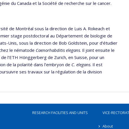
génie du Canada et la Société de recherche sur le cancer.
sité de Montréal sous la direction de Luis A. Rokeach et
remier stage postdoctoral au Département de biologie de
tats-Unis, sous la direction de Bob Goldstein, pour d’étudier
s chez le nématode
Caenorhabditis elegans
. Il joint ensuite le
ie de l’ETH Hönggerberg de Zurich, en Suisse, pour un
ion de la polarité dans l’embryon de
C. elegans
. Il est
ursuivre ses travaux sur la régulation de la division
RESEARCH FACILITIES AND UNITS
VICE-RECTORA
About