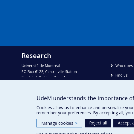
Research
Université de Montréal
Who does 
PO Box 6128, Centre-ville Station
Find us
Montréal, Québec, Canada
H3C 3J7
Site map
Accessibili
Phone : 514 343-6111, #38492
UdeM understands the importance of
E-mail :
recherche@umontreal.ca
Cookies allow us to enhance and personalize your 
remember your preferences. By accepting all, you 
Reject all
Accept a
Manage cookies
>