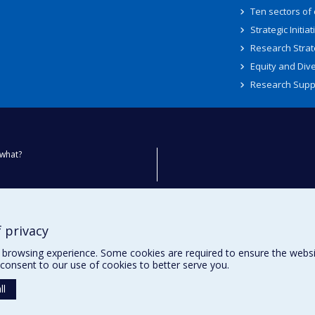
Ten sectors of
Strategic Initiat
Research Strat
Equity and Dive
Research Supp
what?
ty
 privacy
browsing experience. Some cookies are required to ensure the website’
consent to our use of cookies to better serve you.
ll