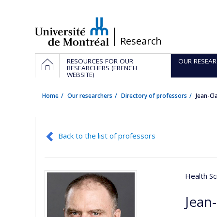
Passer
au
contenu
/
Research
Navigation
HOME
RESOURCES FOR OUR
OUR RESEAR
principale
RESEARCHERS (FRENCH
WEBSITE)
Home
Our researchers
Directory of professors
Jean-Cl
Back to the list of professors
Health Sc
Jean