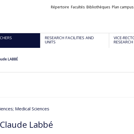
Liens
Répertoire
Facultés
Bibliothèques
Plan campus
externes
CHERS
RESEARCH FACILITIES AND
VICE-RECT
UNITS
RESEARCH
aude LABBÉ
iences
; Medical Sciences
-Claude Labbé