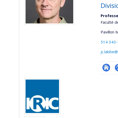
Divisi
Professe
Faculté d
Pavillon 
514 343
jc.labbe@
Researc
P
Media
p
(