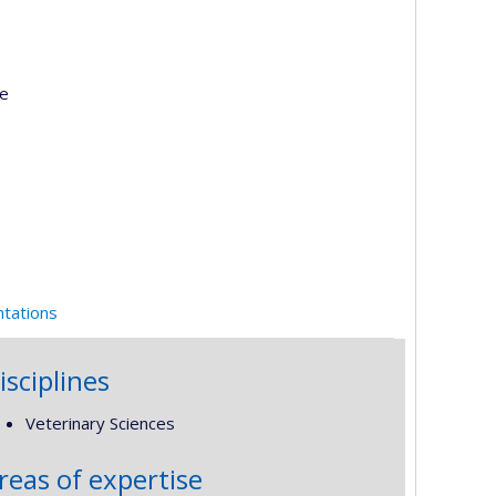
re
ntations
isciplines
Veterinary Sciences
reas of expertise