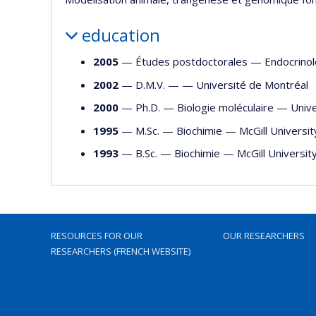
education
2005
— Études postdoctorales —
Endocrinol
2002
— D.M.V. — —
Université de Montréal
2000
— Ph.D. —
Biologie moléculaire
—
Univ
1995
— M.Sc. —
Biochimie
—
McGill Universit
1993
— B.Sc. —
Biochimie
—
McGill Universit
RESOURCES FOR OUR
OUR RESEARCHERS
RESEARCHERS (FRENCH WEBSITE)