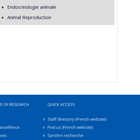
Endocrinologie animale
Animal Reproduction
TE OF RESEARCH
QUICK ACCESS
Staff directory (French website)
 excellence
Find us (French website)
ives
Synchro recherche