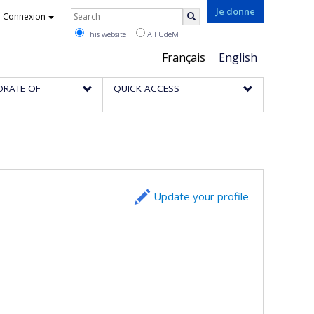
Rechercher
Je donne
Connexion
Search
This website
All UdeM
Choix
Français
English
de
ORATE OF
QUICK ACCESS
la
langue
Update your profile