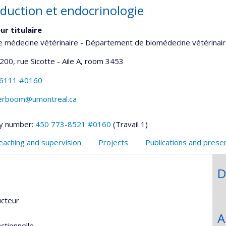
duction et endocrinologie
ur titulaire
e médecine vétérinaire - Département de biomédecine vétérinai
200, rue Sicotte - Aile A
, room 3453
-6111 #0160
erboom@umontreal.ca
y number:
450 773-8521 #0160
(Travail 1)
eaching and supervision
Projects
Publications and prese
D
ucteur
A
ctionnelle