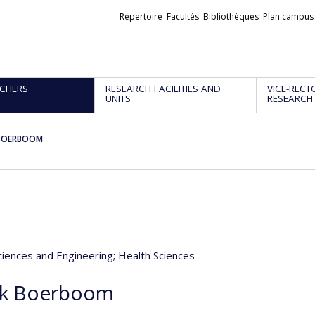
Liens
Répertoire
Facultés
Bibliothèques
Plan campus
externes
CHERS
RESEARCH FACILITIES AND
VICE-RECT
UNITS
RESEARCH
 BOERBOOM
ciences and Engineering
; Health Sciences
k Boerboom