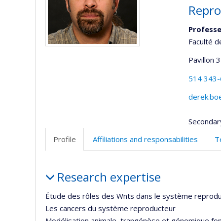
Repro
Professe
Faculté d
Pavillon 3
514 343
derek.bo
Secondar
Profile
Affiliations and responsabilities
T
Profile
Research expertise
Étude des rôles des Wnts dans le système reprod
Les cancers du système reproducteur
Modélisation animale, trangénèse et génomique fon