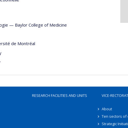
ogie
—
Baylor College of Medicine
ersité de Montréal
y
y
RESEARCH FACILITIES AND UNITS
VICE-RECTORA
About
Ten sectors of
Strategic Initiat