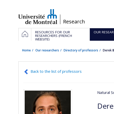
Passer
au
contenu
/
Research
Navigation
HOME
RESOURCES FOR OUR
OUR RESEAR
principale
RESEARCHERS (FRENCH
WEBSITE)
Home
Our researchers
Directory of professors
Derek
Back to the list of professors
Natural S
Dere