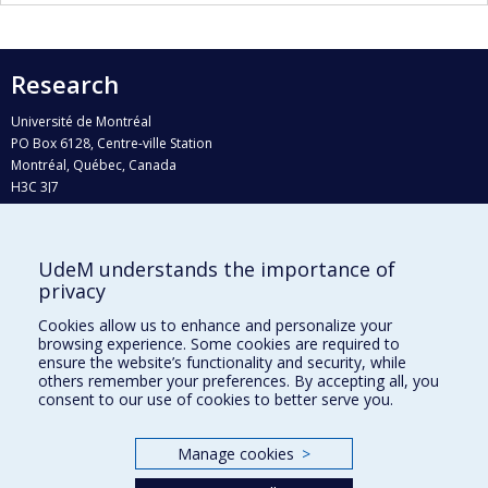
Research
Université de Montréal
PO Box 6128, Centre-ville Station
Montréal, Québec, Canada
H3C 3J7
Phone : 514 343-6111, #38492
E-mail :
recherche@umontreal.ca
UdeM understands the importance of
Who does what?
privacy
Find us
Cookies allow us to enhance and personalize your
browsing experience. Some cookies are required to
Site map
ensure the website’s functionality and security, while
others remember your preferences. By accepting all, you
Accessibility
consent to our use of cookies to better serve you.
Manage cookies
>