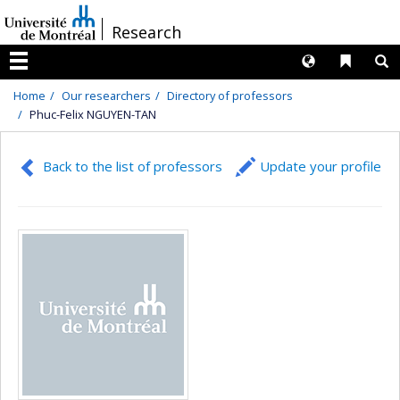
Passer
/
Research
au
contenu
Langues
Liens 
R
Menu
Home
Our researchers
Directory of professors
Phuc-Felix NGUYEN-TAN
Back to the list of professors
Update your profile