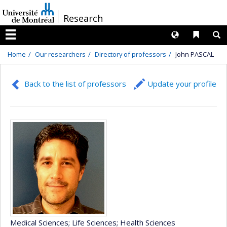
Passer
/
Research
au
contenu
Langues
Liens 
R
Menu
Home
Our researchers
Directory of professors
John PASCAL
Back to the list of professors
Update your profile
Medical Sciences
; Life Sciences
; Health Sciences