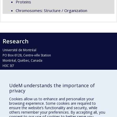
Proteins
Chromosomes: Structure / Organization
Research
Université de Montréal
PO Box 6128, Centre-ville Station
Montréal, Québec, Canada
H3C 3J7
Phone : 514 343-6111, #38492
E-mail :
recherche@umontreal.ca
UdeM understands the importance of
Who does what?
privacy
Find us
Cookies allow us to enhance and personalize your
browsing experience. Some cookies are required to
Site map
ensure the website’s functionality and security, while
others remember your preferences. By accepting all, you
Accessibility
consent to our use of cookies to better serve you.