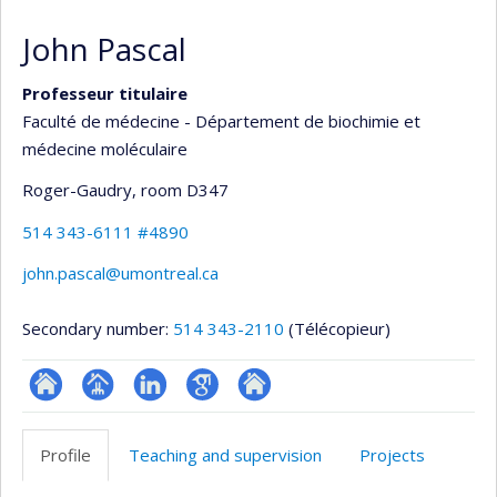
John Pascal
Professeur titulaire
Faculté de médecine - Département de biochimie et
médecine moléculaire
Roger-Gaudry
, room D347
514 343-6111 #4890
john.pascal@umontreal.ca
Secondary number:
514 343-2110
(Télécopieur)
ResearchGate
Page
LinkedIn
Google
Autre
professionnelle
Scholar
site
Profile
Teaching and supervision
Projects
(faculté,département,école)
web