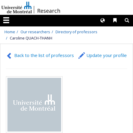
Passer
/
Research
au
contenu
Langues
Liens 
R
Menu
Home
Our researchers
Directory of professors
Caroline QUACH-THANH
Back to the list of professors
Update your profile