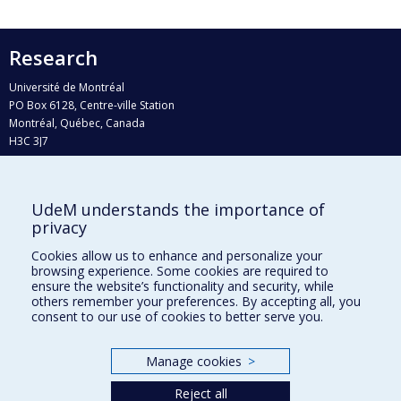
Research
Université de Montréal
PO Box 6128, Centre-ville Station
Montréal, Québec, Canada
H3C 3J7
Phone : 514 343-6111, #38492
E-mail :
recherche@umontreal.ca
UdeM understands the importance of
Who does what?
privacy
Find us
Cookies allow us to enhance and personalize your
browsing experience. Some cookies are required to
Site map
ensure the website’s functionality and security, while
others remember your preferences. By accepting all, you
Accessibility
consent to our use of cookies to better serve you.
Manage cookies
>
Reject all