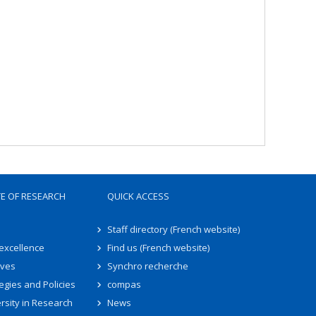
TE OF RESEARCH
QUICK ACCESS
Staff directory (French website)
 excellence
Find us (French website)
ives
Synchro recherche
egies and Policies
compas
rsity in Research
News