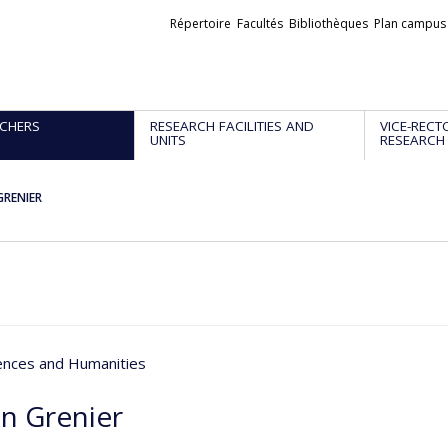
Liens
Répertoire
Facultés
Bibliothèques
Plan campus
externes
CHERS
RESEARCH FACILITIES AND
VICE-RECT
UNITS
RESEARCH
GRENIER
iences and Humanities
n Grenier