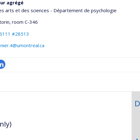
eur agrégé
es arts et des sciences - Département de psychologie
torin
, room C-346
-6111 #28513
enier.4@umontreal.ca
inkedIn
onnelle
,département,école)
D
nly)