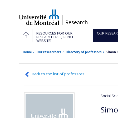
Passer
au
contenu
/
Research
Navigation
HOME
RESOURCES FOR OUR
OUR RESEAR
principale
RESEARCHERS (FRENCH
WEBSITE)
Home
Our researchers
Directory of professors
Simon 
Back to the list of professors
Social Sc
Simo