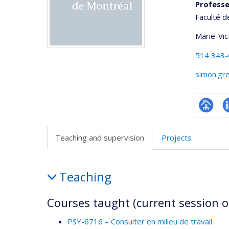
Profess
Faculté d
Marie-Vic
514 343
simon.gr
Page
L
professi
Teaching and supervision
Projects
(faculté
Teaching
Teaching
and
supervision
Courses taught (current session o
PSY-6716 – Consulter en milieu de travail