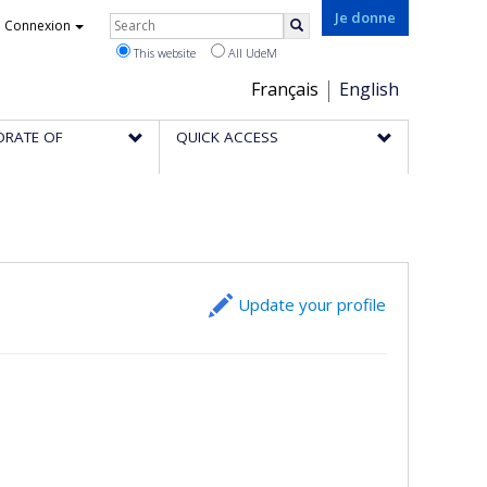
Rechercher
Je donne
Connexion
Search
This website
All UdeM
Choix
Français
English
de
ORATE OF
QUICK ACCESS
la
langue
Update your profile